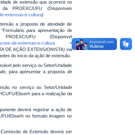
vidade de extensão que ocorrerá no
s da PROEXC/UFU (Disponíveis
de-extensao-e-cultura
)
ensão a proposta de atividade de
“Formulário para apresentação de
OEXC/UFU (Disponível
-acoes-de-extensao-e-cultura
>
 DE AÇÃO EXTENSIONISTA) via
ntes do início da ação de extensão.
sável pelo serviço ou Setor/Unidade
e, para apresentar a proposta de
ensão no serviço ou Setor/Unidade
HCUFU/Ebserh para a realização da
onente deverá registrar a ação de
-UFU/Ebserh no formato imagem no
a Comissão de Extensão deverá ser