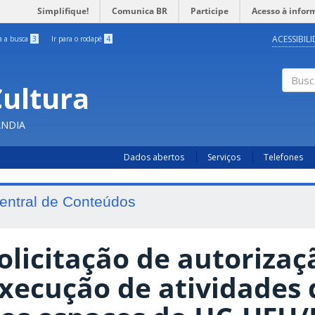
Simplifique!
Comunica BR
Participe
Acesso à infor
ACESSIBIL
ra a busca
3
Ir para o rodapé
4
Cultura
Busc
ÂNDIA
Dados abertos
Serviços
Telefones
entral de Conteúdos
olicitação de autorizaç
xecução de atividades