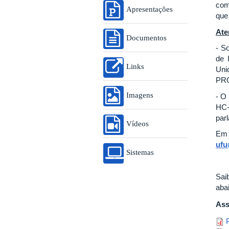
com
Apresentações
que
Ate
Documentos
- S
de 
Links
Uni
PR
Imagens
- O
HC-
par
Vídeos
Em 
ufu
Sistemas
Sai
aba
Ass