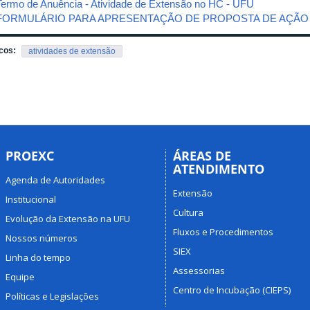
Termo de Anuência - Atividade de Extensão no HC - UFU
FORMULÁRIO PARA APRESENTAÇÃO DE PROPOSTA DE AÇÃO
cos:
atividades de extensão
PROEXC
ÁREAS DE
ATENDIMENTO
Agenda de Autoridades
Extensão
Institucional
Cultura
Evolução da Extensão na UFU
Fluxos e Procedimentos
Nossos números
SIEX
Linha do tempo
Assessorias
Equipe
Centro de Incubação (CIEPS)
Políticas e Legislações