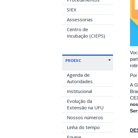
SIEX
Assessorias
Centro de
Incubação (CIEPS)
Voc
par
PROEXC
rot
Agenda de
Por 
Autoridades
A G
Institucional
Bra
CEX
Evolução da
nos
Extensão na UFU
Ser
Nossos números
Linha do tempo
DE
Equipe