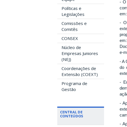
- O
com
Políticas e
em
Legislações
- O
Comissões e
ext
Comitês
pr
CONSEX
e
Do
Núcleo de
e-m
Empresas Juniores
(NEJ)
- A
do 
Coordenações de
ext
Extensão (COEXT)
- E
Programa de
dem
Gestão
açã
- A
ext
CENTRAL DE
cam
CONTEÚDOS
- A