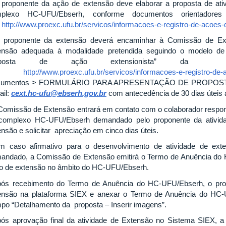
 proponente da ação de extensão deve elaborar a proposta de ati
plexo HC-UFU/Ebserh, conforme documentos orientadore
:
http://www.proexc.ufu.br/servicos/informacoes-e-registro-de-acoes-
 proponente da extensão deverá encaminhar à Comissão de Ext
ensão adequada à modalidade pretendida seguindo o modelo de 
oposta de ação extensionista” da PR
m:
http://www.proexc.ufu.br/servicos/informacoes-e-registro-de
cumentos > FORMULÁRIO PARA APRESENTAÇÃO DE PROPOSTA
ail:
cext.hc-ufu@ebserh.gov.br
com antecedência de 30 dias úteis a
 Comissão de Extensão entrará em contato com o colaborador respon
complexo HC-UFU/Ebserh demandado pelo proponente da atividad
ensão e solicitar apreciação em cinco dias úteis.
m caso afirmativo para o desenvolvimento de atividade de ext
andado, a Comissão de Extensão emitirá o Termo de Anuência do 
o de extensão no âmbito do HC-UFU/Ebserh.
pós recebimento do Termo de Anuência do HC-UFU/Ebserh, o prop
ensão na plataforma SIEX e anexar o Termo de Anuência do HC
po “Detalhamento da proposta – Inserir imagens”.
pós aprovação final da atividade de Extensão no Sistema SIEX, 