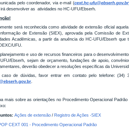
unicada pelo coordenador, via e-mail (
cext.hc-ufu@ebserh.gov.br
 irá desenvolver as atividades no HC-UFU/Ebserh.
nção!
omente será reconhecida como atividade de extensão oficial aquel
Informação de Extensão (SIEX), aprovada pela Comissão de E
dades Acadêmicas, a partir da anuência do HC-UFU/Ebserh que te
OEXC/UFU.
 planejamento e uso de recursos financeiros para o desenvolviment
UFU/Ebserh, sejam de orçamento, fundações de apoio, convênios
lamentares, deverão obedecer a resoluções específicas da Universid
caso de dúvidas, favor entrar em contato pelo telefone: (34) 
@ebserh.gov.br
.
ba mais sobre as orientações no Procedimento Operacional Padrão 
ixo:
untos:
Ações de extensão
/
Registro de Ações -SIEX
POP CEXT 001 - Procedimento Operacional Padrão