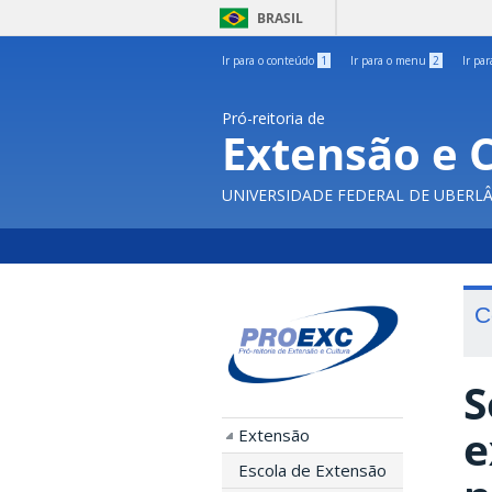
BRASIL
Ir para o conteúdo
1
Ir para o menu
2
Ir pa
Pró-reitoria de
Extensão e 
UNIVERSIDADE FEDERAL DE UBERL
C
S
e
Extensão
Escola de Extensão