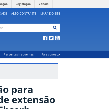
mação
Legislação
Canais
IDADE
ALTO CONTRASTE
MAPA DO SITE
ar
Perguntas frequentes
Fale conosco
ão para
 de extensão