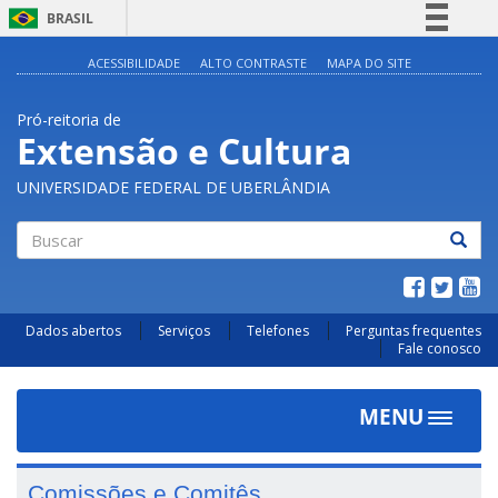
BRASIL
Simplifique!
ACESSIBILIDADE
ALTO CONTRASTE
MAPA DO SITE
Comunica BR
Pró-reitoria de
Participe
Extensão e Cultura
Acesso à informação
UNIVERSIDADE FEDERAL DE UBERLÂNDIA
Legislação
Canais
Buscar
Dados abertos
Serviços
Telefones
Perguntas frequentes
Fale conosco
MENU
Toggle
navigat
Comissões e Comitês