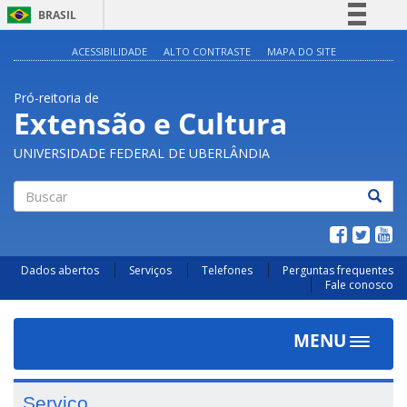
BRASIL
Simplifique!
ACESSIBILIDADE
ALTO CONTRASTE
MAPA DO SITE
Comunica BR
Pró-reitoria de
Participe
Extensão e Cultura
Acesso à informação
UNIVERSIDADE FEDERAL DE UBERLÂNDIA
Legislação
Canais
Buscar
Dados abertos
Serviços
Telefones
Perguntas frequentes
Fale conosco
MENU
Toggle
navigat
Serviço