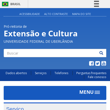
BRASIL
Simplifique!
ACESSIBILIDADE
ALTO CONTRASTE
MAPA DO SITE
Comunica BR
Pró-reitoria de
Participe
Extensão e Cultura
Acesso à informação
UNIVERSIDADE FEDERAL DE UBERLÂNDIA
Legislação
Canais
Buscar
Dados abertos
Serviços
Telefones
Perguntas frequentes
Fale conosco
MENU
Toggle
navigat
Serviço