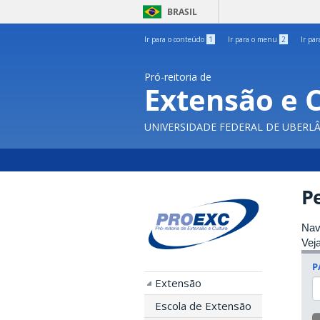
BRASIL
Ir para o conteúdo
1
Ir para o menu
2
Ir pa
Pró-reitoria de
Extensão e 
UNIVERSIDADE FEDERAL DE UBERL
P
Nav
Vej
P
Extensão
Escola de Extensão