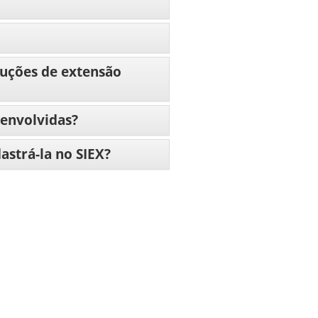
duções de extensão
senvolvidas?
strá-la no SIEX?