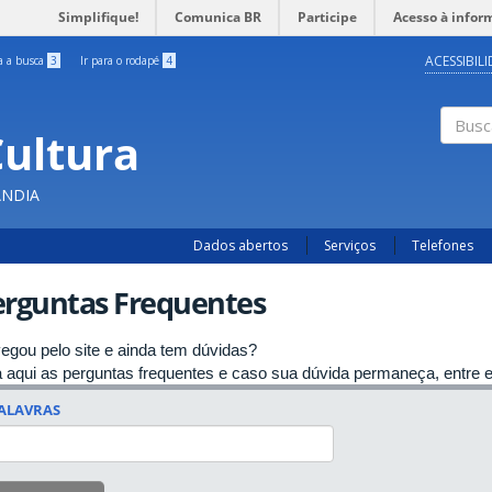
Simplifique!
Comunica BR
Participe
Acesso à infor
ACESSIBIL
ra a busca
3
Ir para o rodapé
4
Cultura
Busc
ÂNDIA
Dados abertos
Serviços
Telefones
erguntas Frequentes
egou pelo site e ainda tem dúvidas?
a aqui as perguntas frequentes e caso sua dúvida permaneça, entre 
ALAVRAS