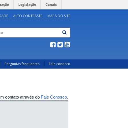
mação
Legislação
Canais
IDADE
ALTO CONTRASTE
MAPA DO SITE
ar
Perguntas frequentes
Fale conosco
em contato através do
Fale Conosco
.