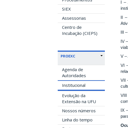
I –
ins
SIEX
II 
Assessorias
Ativ
Centro de
III
Incubação (CIEPS)
IV 
via
PROEXC
V –
VI 
Agenda de
rel
Autoridades
VII
Institucional
cul
Evolução da
VII
Extensão na UFU
com
Nossos números
IX 
par
Linha do tempo
Ocu