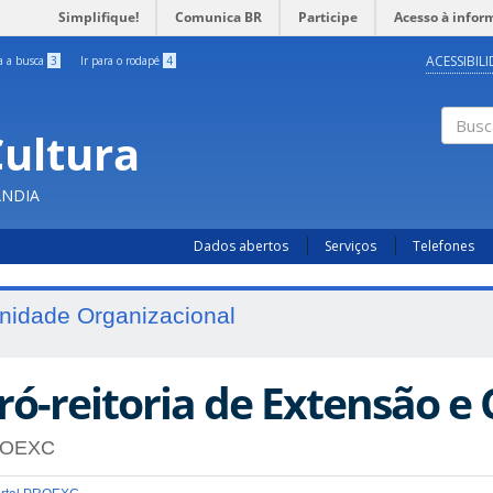
Simplifique!
Comunica BR
Participe
Acesso à infor
ACESSIBIL
ra a busca
3
Ir para o rodapé
4
Cultura
Busc
ÂNDIA
Dados abertos
Serviços
Telefones
nidade Organizacional
ró-reitoria de Extensão e 
OEXC