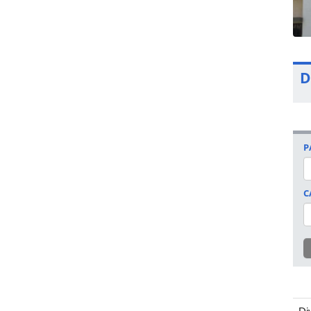
D
P
C