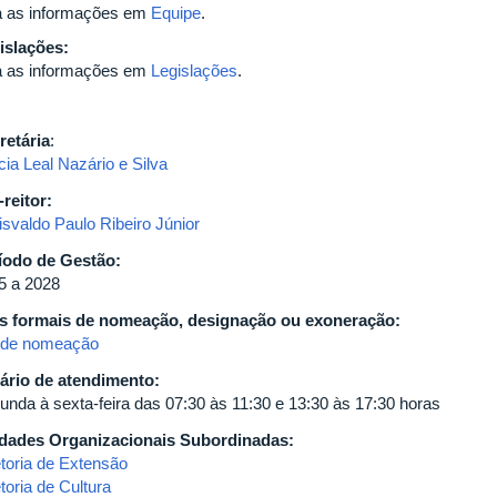
a as informações em
Equipe
.
islações:
a as informações em
Legislações
.
retária
:
cia Leal Nazário e Silva
-reitor:
isvaldo Paulo Ribeiro Júnior
íodo de Gestão:
5 a 2028
s formais de nomeação, designação ou exoneração:
 de nomeação
ário de atendimento:
unda à sexta-feira das 07:30 às 11:30 e 13:30 às 17:30 horas
dades Organizacionais Subordinadas:
etoria de Extensão
toria de Cultura