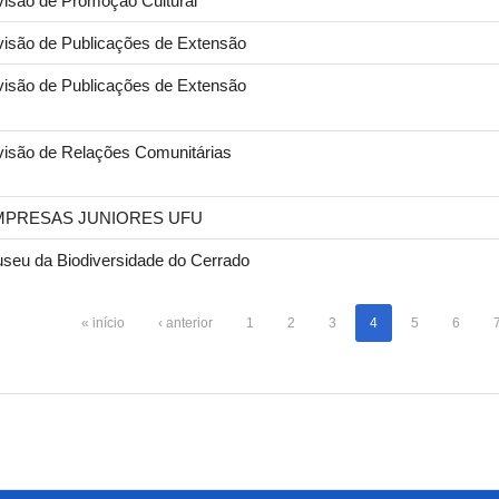
visão de Promoção Cultural
visão de Publicações de Extensão
visão de Publicações de Extensão
visão de Relações Comunitárias
MPRESAS JUNIORES UFU
seu da Biodiversidade do Cerrado
« início
‹ anterior
1
2
3
4
5
6