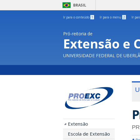
BRASIL
Ir para o conteúdo
1
Ir para o menu
2
Ir pa
Pró-reitoria de
Extensão e 
UNIVERSIDADE FEDERAL DE UBERL
U
P
Extensão
PR
Escola de Extensão