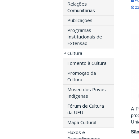
Po
Relações
22
Comunitárias
Publicações
Programas
Institucionais de
Extensão
Cultura
Fomento à Cultura
Promoção da
Cultura
Museu dos Povos
Indígenas
Fórum de Cultura
A P
da UFU
pro
Mapa Cultural
Uni
São
Fluxos e
Procedimentos