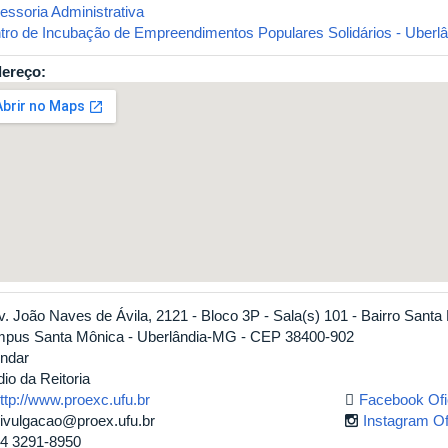
essoria Administrativa
tro de Incubação de Empreendimentos Populares Solidários - Uberlâ
ereço:
v. João Naves de Ávila, 2121 - Bloco 3P - Sala(s) 101 - Bairro Santa
pus Santa Mônica - Uberlândia-MG - CEP 38400-902
Andar
io da Reitoria
ttp://www.proexc.ufu.br
Facebook Ofi
ivulgacao@proex.ufu.br
Instagram Of
4 3291-8950