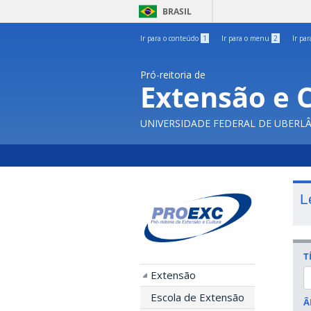
BRASIL
Ir para o conteúdo
1
Ir para o menu
2
Ir pa
Pró-reitoria de
Extensão e 
UNIVERSIDADE FEDERAL DE UBERL
L
T
Extensão
Escola de Extensão
Â