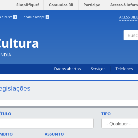
Simplifique!
Comunica BR
Participe
Acesso à infor
ACESSIBIL
ra a busca
3
Ir para o rodapé
4
Cultura
Busc
ÂNDIA
Dados abertos
Serviços
Telefones
egislações
ÍTULO
TIPO
MBITO
ASSUNTO