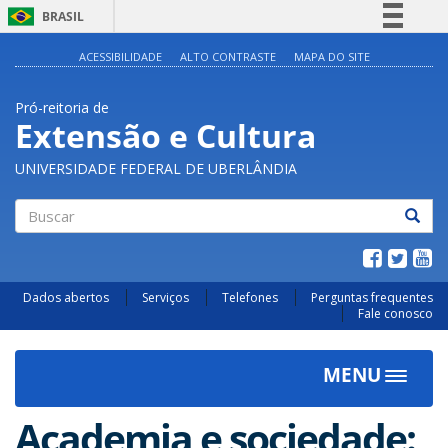
BRASIL
Simplifique!
ACESSIBILIDADE
ALTO CONTRASTE
MAPA DO SITE
Comunica BR
Pró-reitoria de
Participe
Extensão e Cultura
Acesso à informação
UNIVERSIDADE FEDERAL DE UBERLÂNDIA
Legislação
Canais
Buscar
Dados abertos
Serviços
Telefones
Perguntas frequentes
Fale conosco
MENU
Toggle
navigat
Academia e sociedade: