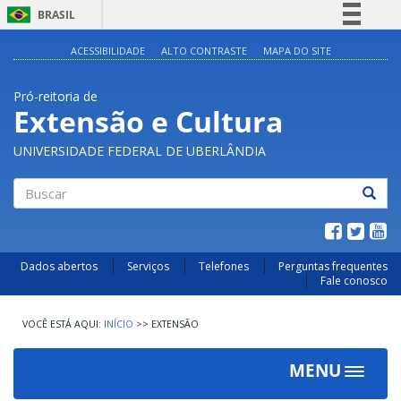
BRASIL
Simplifique!
ACESSIBILIDADE
ALTO CONTRASTE
MAPA DO SITE
Comunica BR
Pró-reitoria de
Participe
Extensão e Cultura
Acesso à informação
UNIVERSIDADE FEDERAL DE UBERLÂNDIA
Legislação
Canais
Buscar
Dados abertos
Serviços
Telefones
Perguntas frequentes
Fale conosco
INÍCIO
>>
EXTENSÃO
MENU
Toggle
navigat