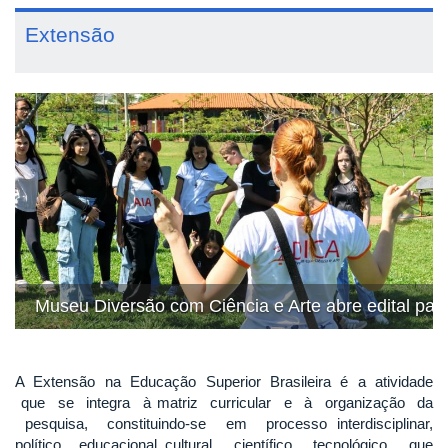
Extensão
Previous
Next
 Diversão com Ciência e Arte abre edital para bolsista 
Pró-Reito
A Extensão na Educação Superior Brasileira é a atividade
que se integra à matriz curricular e à organização da
pesquisa, constituindo-se em processo interdisciplinar,
político educacional, cultural, científico, tecnológico, que