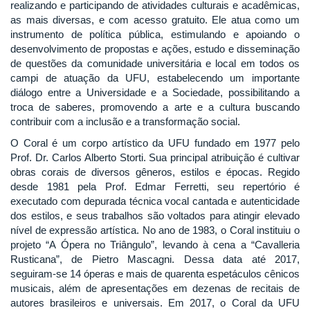
realizando e participando de atividades culturais e acadêmicas,
as mais diversas, e com acesso gratuito. Ele atua como um
instrumento de política pública, estimulando e apoiando o
desenvolvimento de propostas e ações, estudo e disseminação
de questões da comunidade universitária e local em todos os
campi de atuação da UFU, estabelecendo um importante
diálogo entre a Universidade e a Sociedade, possibilitando a
troca de saberes, promovendo a arte e a cultura buscando
contribuir com a inclusão e a transformação social.
O Coral é um corpo artístico da UFU fundado em 1977 pelo
Prof. Dr. Carlos Alberto Storti. Sua principal atribuição é cultivar
obras corais de diversos gêneros, estilos e épocas. Regido
desde 1981 pela Prof. Edmar Ferretti, seu repertório é
executado com depurada técnica vocal cantada e autenticidade
dos estilos, e seus trabalhos são voltados para atingir elevado
nível de expressão artística. No ano de 1983, o Coral instituiu o
projeto “A Ópera no Triângulo”, levando à cena a “Cavalleria
Rusticana”, de Pietro Mascagni. Dessa data até 2017,
seguiram-se 14 óperas e mais de quarenta espetáculos cênicos
musicais, além de apresentações em dezenas de recitais de
autores brasileiros e universais. Em 2017, o Coral da UFU