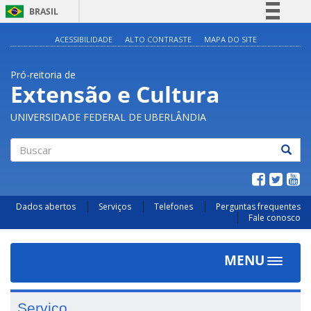
BRASIL
Simplifique!
ACESSIBILIDADE
ALTO CONTRASTE
MAPA DO SITE
Comunica BR
Pró-reitoria de
Participe
Extensão e Cultura
Acesso à informação
UNIVERSIDADE FEDERAL DE UBERLÂNDIA
Legislação
Canais
Buscar
Dados abertos
Serviços
Telefones
Perguntas frequentes
Fale conosco
MENU
Toggle
navigat
Serviço