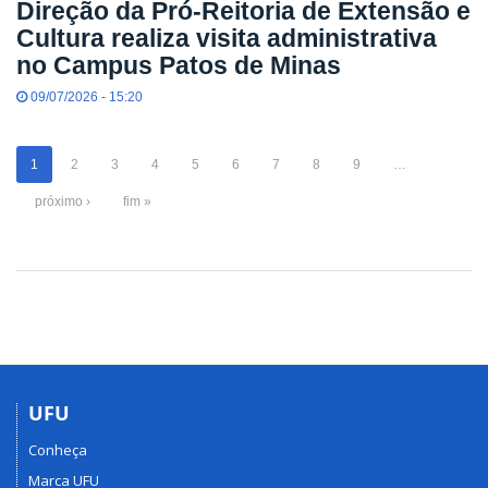
Direção da Pró-Reitoria de Extensão e
Cultura realiza visita administrativa
no Campus Patos de Minas
09/07/2026 - 15:20
1
2
3
4
5
6
7
8
9
…
próximo ›
fim »
UFU
Conheça
Marca UFU