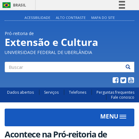
BRASIL
Simplifique!
ACESSIBILIDADE
ALTO CONTRASTE
MAPA DO SITE
Comunica BR
Pró-reitoria de
Participe
Extensão e Cultura
Acesso à informação
UNIVERSIDADE FEDERAL DE UBERLÂNDIA
Legislação
Canais
Buscar
Dados abertos
Serviços
Telefones
Perguntas frequentes
Fale conosco
MENU
Toggle
navigat
Acontece na Pró-reitoria de