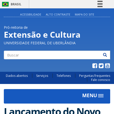
BRASIL
Simplifique!
ACESSIBILIDADE
ALTO CONTRASTE
MAPA DO SITE
Comunica BR
Pró-reitoria de
Participe
Extensão e Cultura
Acesso à informação
UNIVERSIDADE FEDERAL DE UBERLÂNDIA
Legislação
Canais
Buscar
Dados abertos
Serviços
Telefones
Perguntas frequentes
Fale conosco
MENU
Toggle
navigat
Lançamento do Novo