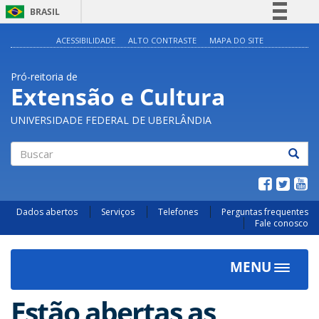
BRASIL
Simplifique!
ACESSIBILIDADE
ALTO CONTRASTE
MAPA DO SITE
Comunica BR
Pró-reitoria de
Participe
Extensão e Cultura
Acesso à informação
UNIVERSIDADE FEDERAL DE UBERLÂNDIA
Legislação
Canais
Buscar
Dados abertos
Serviços
Telefones
Perguntas frequentes
Fale conosco
MENU
Toggle
navigat
Estão abertas as