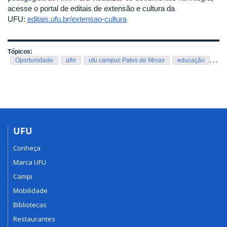
acesse o portal de editais de extensão e cultura da
UFU:
editais.ufu.br/extensao-cultura
Tópicos:
,
,
,
Oportunidade
afin
ufu campus Patos de Minas
educação
UFU
Conheça
Marca UFU
Campi
Mobilidade
Bibliotecas
Restaurantes