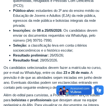
quilombolas, refugiados e Pessoas Com Deficiência
(PCD);
Público-alvo:
estudantes do 3º ano do ensino médio ou
Educação de Jovens e Adultos (EJA) da rede pública,
egressos da rede pública e bolsistas integrais da rede
privada;
Inscrições:
de
08 a 25/05/2026
. Os candidatos devem
enviar os documentos requeridos via WhatsApp, pelo
número (34) 99791-7990;
Seleção:
a classificação leva em conta critérios
socioeconômicos e o histórico escolar;
Resultado preliminar:
26/05/26;
Resultado final:
28/05/2026.
Os candidatos selecionados devem fazer a matrícula no curso,
por e-mail ou WhatsApp, entre os dias
23 e 26 de maio
. A
previsão é de que as atividades sejam iniciadas em junho deste
ano. Eventuais dúvidas podem ser esclarecidas entrando em
contato pelo seguinte endereço de e-mail:
afinpatos@gmail.com
Além do edital para cursistas, a Proexc também lançou editais
para
bolsistas
e
profissionais
que desejam atuar na equipe
pedagógica do Afin. Para visualizar os documentos na íntegra,