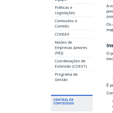
A m
Políticas e
pre
Legislações
(mí
Comissões e
Os 
Comitês
maj
CONSEX
Núcleo de
In
Empresas Juniores
(NEJ)
O p
ins
Coordenações de
Extensão (COEXT)
Programa de
Gestão
É p
Conf
CENTRAL DE
CONTEÚDOS