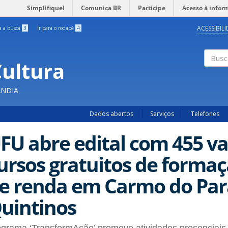
Simplifique!
Comunica BR
Participe
Acesso à infor
ACESSIBIL
ra a busca
3
Ir para o rodapé
4
Cultura
Busc
ÂNDIA
Dados abertos
Serviços
Telefones
FU abre edital com 455 v
ursos gratuitos de formaç
e renda em Carmo do Par
uintinos
grama ‘TransformAção’ promove atividades presenciais