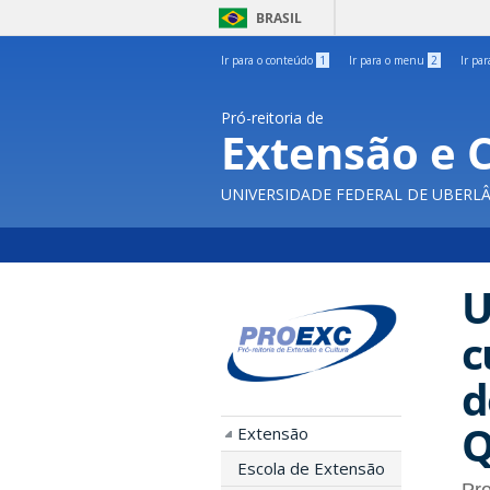
BRASIL
Ir para o conteúdo
1
Ir para o menu
2
Ir pa
Pró-reitoria de
Extensão e 
UNIVERSIDADE FEDERAL DE UBERL
U
c
d
Q
Extensão
Escola de Extensão
Pro