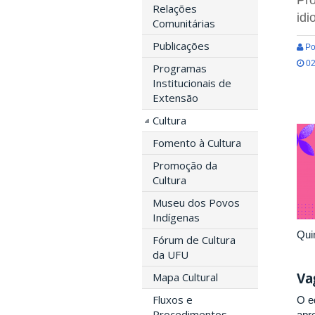
Relações
idi
Comunitárias
Publicações
Po
02
Programas
Institucionais de
Extensão
Cultura
Fomento à Cultura
Promoção da
Cultura
Museu dos Povos
Indígenas
Qui
Fórum de Cultura
da UFU
Va
Mapa Cultural
Fluxos e
O ed
Procedimentos
apr