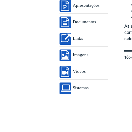
Apresentações
Documentos
As 
con
Links
sel
Imagens
Tópi
Vídeos
Sistemas