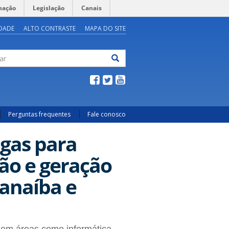
mação
Legislação
Canais
IDADE
ALTO CONTRASTE
MAPA DO SITE
ar
Perguntas frequentes
Fale conosco
agas para
ão e geração
anaíba e
 em áreas como informática,