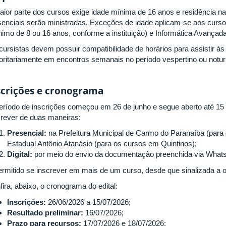
aior parte dos cursos exige idade mínima de 16 anos e residência na
senciais serão ministradas. Exceções de idade aplicam-se aos curs
nimo de 8 ou 16 anos, conforme a instituição) e Informática Avançad
cursistas devem possuir compatibilidade de horários para assistir às
oritariamente em encontros semanais no período vespertino ou notur
scrições e cronograma
eríodo de inscrições começou em 26 de junho e segue aberto até 15
crever de duas maneiras:
Presencial:
na Prefeitura Municipal de Carmo do Paranaíba (para
Estadual Antônio Atanásio (para os cursos em Quintinos);
Digital:
por meio do envio da documentação preenchida via Whats
ermitido se inscrever em mais de um curso, desde que sinalizada a o
ira, abaixo, o cronograma do edital:
Inscrições:
26/06/2026 a 15/07/2026;
Resultado preliminar:
16/07/2026;
Prazo para recursos:
17/07/2026 e 18/07/2026;