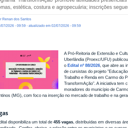
omas, estética, costura e agropecuária; inscrições segu
r Renan dos Santos
/07/2026 - 09:59 - atualizado em 02/07/2026 - 09:59
A Pró-Reitoria de Extensão e Cult
Uberlândia (Proexc/UFU) publicou, 
o
Edital nº 88/2026
, que abre as i
de cursistas do projeto "Educaçã
Trabalho e Renda em Carmo do P
TransformAção". A iniciativa tem 
moradores do município de Carmo 
ntinos (MG), com foco na inserção no mercado de trabalho e na gera
gas
ital disponibiliza um total de
455 vagas
, distribuídas em diversas á
endizado. Confira, abaixo, a relação entre os municípios e os cursos