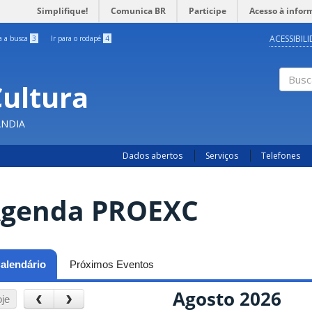
Simplifique!
Comunica BR
Participe
Acesso à infor
ACESSIBIL
ra a busca
3
Ir para o rodapé
4
Cultura
Busc
ÂNDIA
Dados abertos
Serviços
Telefones
genda PROEXC
alendário
(aba ativa)
Próximos Eventos
Agosto 2026
‹
›
je