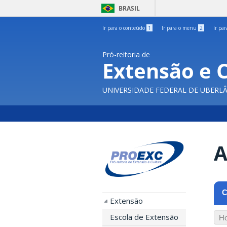
BRASIL
Ir para o conteúdo
1
Ir para o menu
2
Ir pa
Pró-reitoria de
Extensão e 
UNIVERSIDADE FEDERAL DE UBERL
A
C
Extensão
Escola de Extensão
Ho