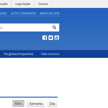
mação
Legislação
Canais
IDADE
ALTO CONTRASTE
MAPA DO SITE
ar
Perguntas frequentes
Fale conosco
Mês
Semana
Dia