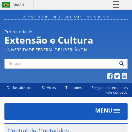
BRASIL
Simplifique!
ACESSIBILIDADE
ALTO CONTRASTE
MAPA DO SITE
Comunica BR
Pró-reitoria de
Participe
Extensão e Cultura
Acesso à informação
UNIVERSIDADE FEDERAL DE UBERLÂNDIA
Legislação
Canais
Buscar
Dados abertos
Serviços
Telefones
Perguntas frequentes
Fale conosco
MENU
Toggle
navigat
Central de Conteúdos