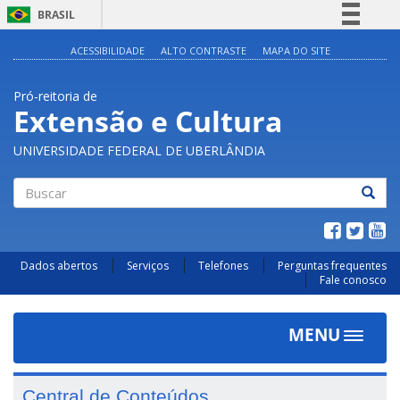
BRASIL
Simplifique!
ACESSIBILIDADE
ALTO CONTRASTE
MAPA DO SITE
Comunica BR
Pró-reitoria de
Participe
Extensão e Cultura
Acesso à informação
UNIVERSIDADE FEDERAL DE UBERLÂNDIA
Legislação
Canais
Buscar
Dados abertos
Serviços
Telefones
Perguntas frequentes
Fale conosco
MENU
Toggle
navigat
Central de Conteúdos