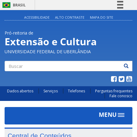
BRASIL
Simplifique!
ACESSIBILIDADE
ALTO CONTRASTE
MAPA DO SITE
Comunica BR
Pró-reitoria de
Participe
Extensão e Cultura
Acesso à informação
UNIVERSIDADE FEDERAL DE UBERLÂNDIA
Legislação
Canais
Buscar
Dados abertos
Serviços
Telefones
Perguntas frequentes
Fale conosco
MENU
Toggle
navigat
Central de Conteúdos