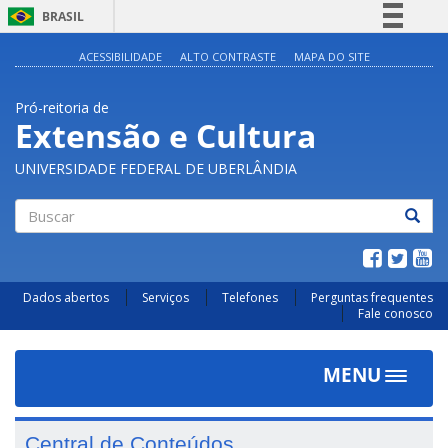
BRASIL
Simplifique!
ACESSIBILIDADE
ALTO CONTRASTE
MAPA DO SITE
Comunica BR
Pró-reitoria de
Participe
Extensão e Cultura
Acesso à informação
UNIVERSIDADE FEDERAL DE UBERLÂNDIA
Legislação
Canais
Buscar
Dados abertos
Serviços
Telefones
Perguntas frequentes
Fale conosco
MENU
Toggle
navigat
Central de Conteúdos