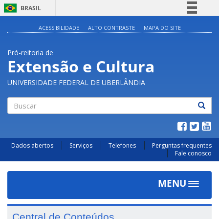
BRASIL
Simplifique!
ACESSIBILIDADE
ALTO CONTRASTE
MAPA DO SITE
Comunica BR
Pró-reitoria de
Participe
Extensão e Cultura
Acesso à informação
UNIVERSIDADE FEDERAL DE UBERLÂNDIA
Legislação
Canais
Buscar
Dados abertos
Serviços
Telefones
Perguntas frequentes
Fale conosco
MENU
Toggle
navigat
Central de Conteúdos