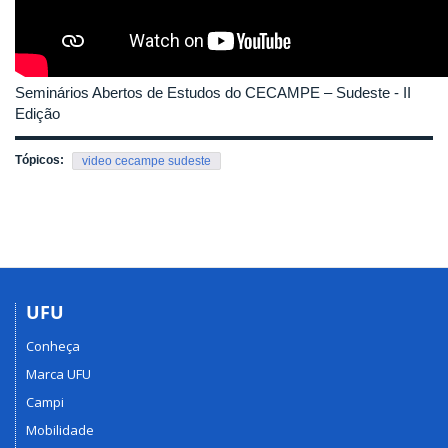
Seminários Abertos de Estudos do CECAMPE – Sudeste - II
Edição
Tópicos:
video cecampe sudeste
UFU
Conheça
Marca UFU
Campi
Mobilidade