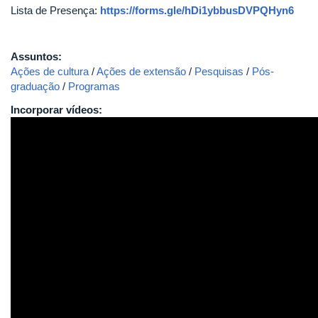
Lista de Presença:
https://forms.gle/hDi1ybbusDVPQHyn6
Assuntos:
Ações de cultura
/
Ações de extensão
/
Pesquisas
/
Pós-
graduação
/
Programas
Incorporar vídeos: