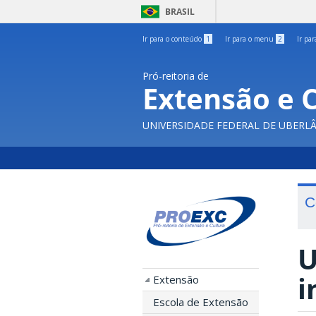
BRASIL
Ir para o conteúdo
1
Ir para o menu
2
Ir pa
Pró-reitoria de
Extensão e 
UNIVERSIDADE FEDERAL DE UBERL
C
U
i
Extensão
Escola de Extensão