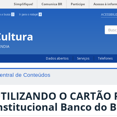
Simplifique!
Comunica BR
Participe
Acesso à infor
ACESSIBIL
ra a busca
3
Ir para o rodapé
4
Cultura
Busc
ÂNDIA
Dados abertos
Serviços
Telefones
entral de Conteúdos
TILIZANDO O CARTÃO P
nstitucional Banco do B