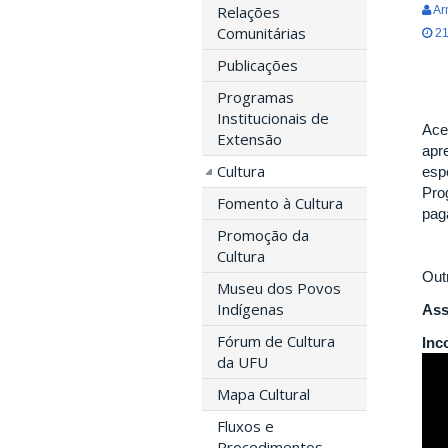
Relações
Ar
Comunitárias
21
Publicações
Programas
Institucionais de
Ace
Extensão
apr
Cultura
esp
Pro
Fomento à Cultura
pag
Promoção da
Cultura
Out
Museu dos Povos
Indígenas
Ass
Fórum de Cultura
Inc
da UFU
Mapa Cultural
Fluxos e
Procedimentos