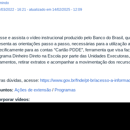
mindo
/03/2022 - 16:21 - atualizado em 14/02/2025 - 12:09
sse e assista o vídeo instrucional produzido pelo Banco do Brasil, qu
esenta as orientações passo a passo, necessárias para a utilização
ecificamente para as contas “Cartão PDDE”, ferramenta que visa faci
grama Dinheiro Direto na Escola por parte das Unidades Executoras, u
amentos, retirar extratos e acompanhar a movimentação dos recurs
ras dúvidas, acesse:
https://www.gov.br/fnde/pt-br/acesso-a-inform
untos:
Ações de extensão
/
Programas
orporar vídeos: