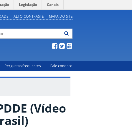
mação
Legislação
Canais
IDADE
ALTO CONTRASTE
MAPA DO SITE
ar
Perguntas frequentes
Fale conosco
DDE (Vídeo
rasil)