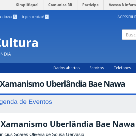
Simplifique!
Comunica BR
Participe
Acesso à infor
ACESSIBIL
ra a busca
3
Ir para o rodapé
4
Cultura
Busc
ÂNDIA
Dados abertos
Serviços
Telefones
 Xamanismo Uberlândia Bae Nawa
genda de Eventos
 Xamanismo Uberlândia Bae Nawa
nícius Soares Oliveira de Sousa Gervásio