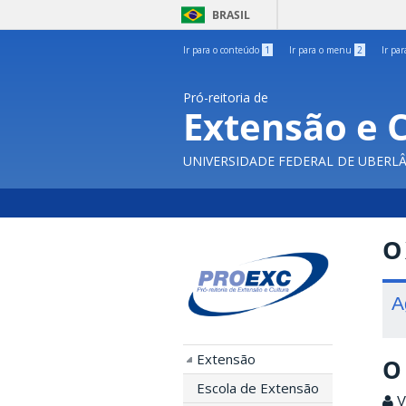
BRASIL
Ir para o conteúdo
1
Ir para o menu
2
Ir pa
Pró-reitoria de
Extensão e 
UNIVERSIDADE FEDERAL DE UBERL
O
A
Extensão
O
Escola de Extensão
Vi