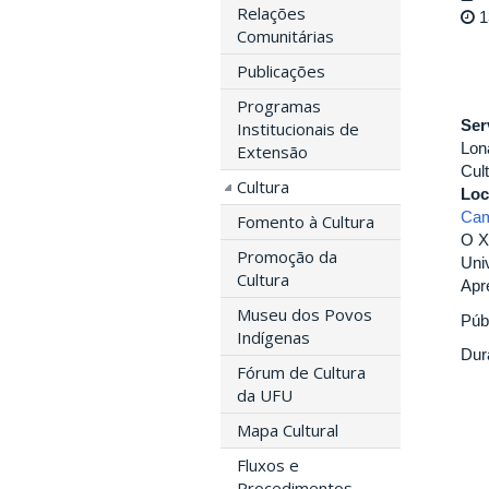
Relações
1
Comunitárias
Publicações
Programas
Ser
Institucionais de
Lon
Extensão
Cult
Cultura
Loc
Cam
Fomento à Cultura
O X
Promoção da
Uni
Cultura
Apre
Museu dos Povos
Púb
Indígenas
Dur
Fórum de Cultura
da UFU
Mapa Cultural
Fluxos e
Procedimentos