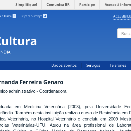
Simplifique!
Comunica BR
Participe
Acesso à infor
ACESSIBIL
ra a busca
3
Ir para o rodapé
4
Cultura
Busc
ÂNDIA
Dados abertos
Serviços
Telefones
rnanda Ferreira Genaro
nico administrativo - Coordenadora
duada em Medicina Veterinária (2003), pela Universidade Fed
rlândia. Também nesta instituição realizou curso de Residência em P
nica Veterinária, no Hospital Veterinário e concluiu em 2009 Mes
ncias Veterinárias-UFU. Atuou na área profissional de Labora