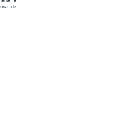
mente é
toria de