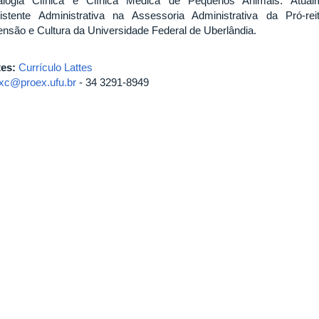
alogia Clínica e Clínica Médica de Pequenos Animais. Atual
istente Administrativa na Assessoria Administrativa da Pró-rei
ensão e Cultura da Universidade Federal de Uberlândia.
tes:
Currículo Lattes
xc@proex.ufu.br
- 34 3291-8949