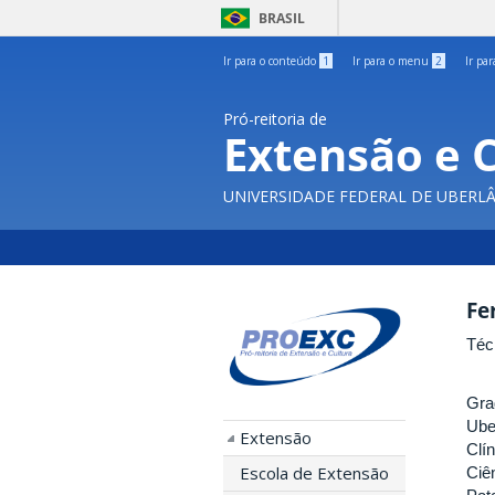
BRASIL
Ir para o conteúdo
1
Ir para o menu
2
Ir pa
Pró-reitoria de
Extensão e 
UNIVERSIDADE FEDERAL DE UBERL
Fe
Téc
Gra
Ube
Extensão
Clí
Escola de Extensão
Ciê