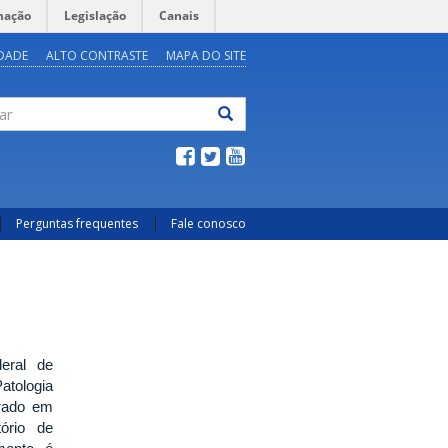
mação
Legislação
Canais
IDADE
ALTO CONTRASTE
MAPA DO SITE
ar
Perguntas frequentes
Fale conosco
eral de
atologia
trado em
tório de