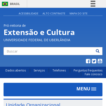
BRASIL
Simplifique!
ACESSIBILIDADE
ALTO CONTRASTE
MAPA DO SITE
Comunica BR
Pró-reitoria de
Participe
Extensão e Cultura
Acesso à informação
UNIVERSIDADE FEDERAL DE UBERLÂNDIA
Legislação
Canais
Buscar
Dados abertos
Serviços
Telefones
Perguntas frequentes
Fale conosco
MENU
Toggle
navigat
Unidade Organizacional