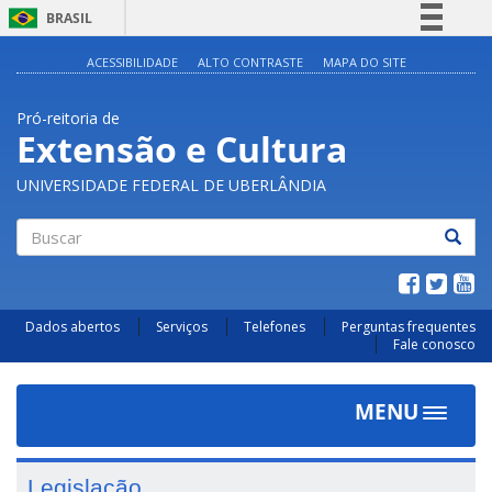
BRASIL
Simplifique!
ACESSIBILIDADE
ALTO CONTRASTE
MAPA DO SITE
Comunica BR
Pró-reitoria de
Participe
Extensão e Cultura
Acesso à informação
UNIVERSIDADE FEDERAL DE UBERLÂNDIA
Legislação
Canais
Buscar
Dados abertos
Serviços
Telefones
Perguntas frequentes
Fale conosco
MENU
Toggle
navigat
Legislação