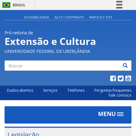
BRASIL
Simplifique!
ACESSIBILIDADE
ALTO CONTRASTE
MAPA DO SITE
Comunica BR
Pró-reitoria de
Participe
Extensão e Cultura
Acesso à informação
UNIVERSIDADE FEDERAL DE UBERLÂNDIA
Legislação
Canais
Buscar
Dados abertos
Serviços
Telefones
Perguntas frequentes
Fale conosco
MENU
Toggle
navigat
Legislação