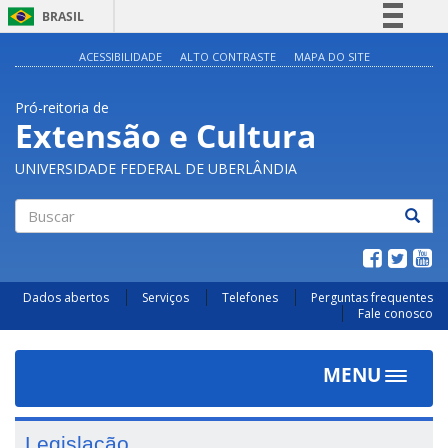
BRASIL
Simplifique!
ACESSIBILIDADE
ALTO CONTRASTE
MAPA DO SITE
Comunica BR
Pró-reitoria de
Participe
Extensão e Cultura
Acesso à informação
UNIVERSIDADE FEDERAL DE UBERLÂNDIA
Legislação
Canais
Buscar
Dados abertos
Serviços
Telefones
Perguntas frequentes
Fale conosco
MENU
Toggle
navigat
Legislação