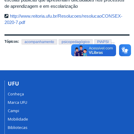
de aprendizagem e em escolarização
http://www.reitoria.ufu.br/Resolucoes/resolucaoCONSEX-
2020-7.pdf
Tópicos:
,
,
acompanhamento
psicopedagógico
PIAPSI
UFU
Conheça
Marca UFU
Campi
Mobilidade
Bibliotecas