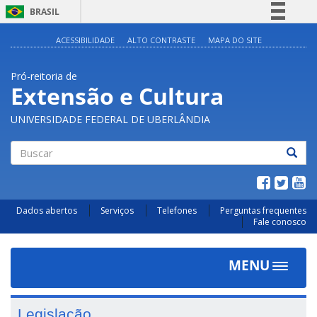
BRASIL
Simplifique!
ACESSIBILIDADE
ALTO CONTRASTE
MAPA DO SITE
Comunica BR
Pró-reitoria de
Participe
Extensão e Cultura
Acesso à informação
UNIVERSIDADE FEDERAL DE UBERLÂNDIA
Legislação
Canais
Buscar
Dados abertos
Serviços
Telefones
Perguntas frequentes
Fale conosco
MENU
Toggle
navigat
Legislação