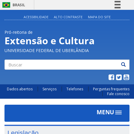
BRASIL
Simplifique!
ACESSIBILIDADE
ALTO CONTRASTE
MAPA DO SITE
Comunica BR
Pró-reitoria de
Participe
Extensão e Cultura
Acesso à informação
UNIVERSIDADE FEDERAL DE UBERLÂNDIA
Legislação
Canais
Buscar
Dados abertos
Serviços
Telefones
Perguntas frequentes
Fale conosco
MENU
Toggle
navigat
Legislação