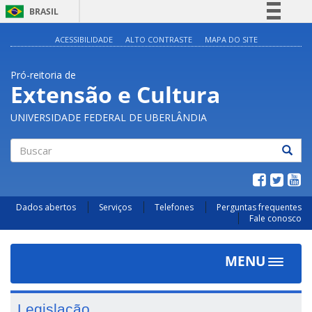
BRASIL
Simplifique!
ACESSIBILIDADE
ALTO CONTRASTE
MAPA DO SITE
Comunica BR
Pró-reitoria de
Participe
Extensão e Cultura
Acesso à informação
UNIVERSIDADE FEDERAL DE UBERLÂNDIA
Legislação
Canais
Buscar
Dados abertos
Serviços
Telefones
Perguntas frequentes
Fale conosco
MENU
Toggle
navigat
Legislação