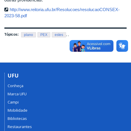
http://www.reitoria.ufu.br/Resolucoes/resolucaoCONSEX-
2023-58.pdf
Tópicos:
,
,
plano
PEX
estes
UFU
Conheça
Marca UFU
Campi
Mobilidade
Bibliotecas
Restaurantes