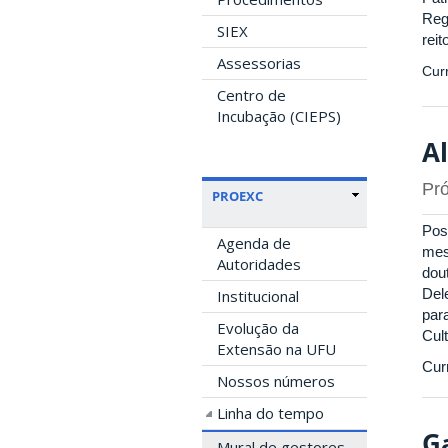
Reg
SIEX
rei
Assessorias
Curr
Centro de
Incubação (CIEPS)
A
Pró
PROEXC
Pos
Agenda de
mes
Autoridades
dou
Del
Institucional
par
Evolução da
Cul
Extensão na UFU
Cur
Nossos números
Linha do tempo
G
Mural de gestores