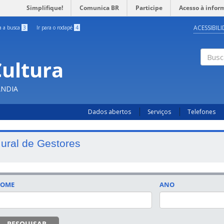
Simplifique!
Comunica BR
Participe
Acesso à infor
ACESSIBIL
ra a busca
3
Ir para o rodapé
4
Cultura
Busc
ÂNDIA
Dados abertos
Serviços
Telefones
ural de Gestores
OME
ANO
DATA
PESQUISAR