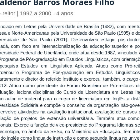
aldenor Barros Moraes Filho
-reitor | 1997 a 2000 - 4 anos
enciado em Letras pela Universidade de Brasília (1982), com mestr
lesa e Norte-Americanas pela Universidade de São Paulo (1995) e d
versidade de São Paulo (2001). Desenvolveu estágio pós-douto
adá, com foco em internacionalização da educação superior e políti
versidade Federal de Uberlândia, onde atua desde 1987, vinculado ao
Programa de Pós-graduação em Estudos Linguísticos, com orientaçõ
pesquisa Estudos em Linguística Aplicada. Atuou como Pró-re
rdenou o Programa de Pós-graduação em Estudos Linguísticos
artamento e diretor do referido Instituto e exerceu, também, o cargo
012. Atuou como presidente do Fórum Brasileiro de Pró-reitores
duação, leciona disciplinas do Curso de Licenciatura em Letras
o autor de material para o curso de licenciatura em Inglês a dis
versidade Solidária e compõe o conselho da organização não-gover
envolve atividades na avaliação institucional, avaliação de curso
liação de projetos de extensão universitária. Também atua como
ionais. Exerce a função de vice-presidente do Programa Idiomas se
tecnologia, no âmbito da SESu, no Ministério da Educação. Tem in
 do inglês como língua de instrução e como segunda língua no uni