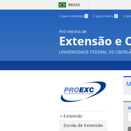
BRASIL
Ir para o conteúdo
1
Ir para o menu
2
Ir pa
Pró-reitoria de
Extensão e 
UNIVERSIDADE FEDERAL DE UBERL
M
N
Extensão
Escola de Extensão