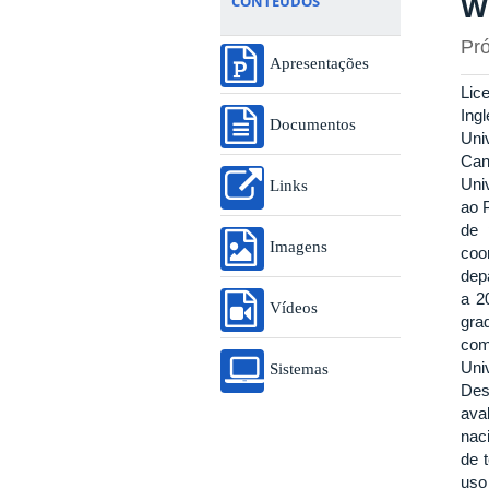
W
CONTEÚDOS
Pró
Apresentações
Lic
Ing
Documentos
Uni
Can
Uni
Links
ao 
de 
Imagens
coo
dep
a 2
Vídeos
gra
com
Uni
Sistemas
Des
ava
nac
de 
uso