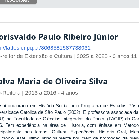
orisvaldo Paulo Ribeiro Júnior
p://lattes.cnpq.br/8068581587738031
-reitor de Extensão e Cultura | 2025 a 2028 - 3 anos 1
lva Maria de Oliveira Silva
-Reitora | 2013 a 2016 - 4 anos
sui doutorado em História Social pelo Programa de Estudos Pós-g
versidade Católica de São Paulo (2002). É professora associada da
U) na Faculdade de Ciências Integradas do Pontal (FACIP) do Ca
6. Tem experiência na área de História, com ênfase em Metodol
ncipalmente nos temas: Cultura, Experiência, História Oral, Me
rimônio, este último principalmente por meio da promoção da pre