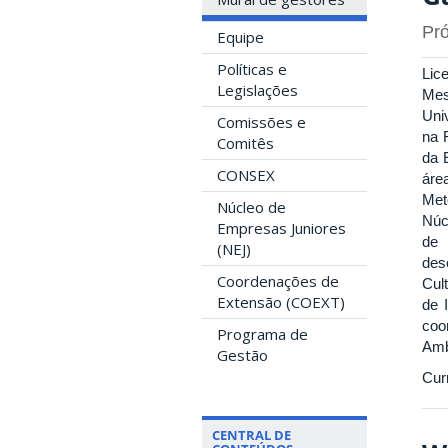
Pró
Equipe
Políticas e
Lic
Legislações
Mes
Uni
Comissões e
na 
Comitês
da 
CONSEX
áre
Met
Núcleo de
Núc
Empresas Juniores
de 
(NEJ)
des
Coordenações de
Cul
Extensão (COEXT)
de 
coo
Programa de
Amb
Gestão
Cur
CENTRAL DE