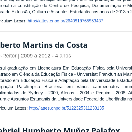
ional na constituição do Centro de Pesquisa, Documentação e Me
tora de Extensão, Cultura e Assuntos Estudantis nos anos de 2013 a 
http://lattes.cnpq.br/2640919765953437
iculum Lattes:
lberto Martins da Costa
-Reitor | 2009 a 2012 - 4 anos
sui graduação em Licenciatura Em Educação Física pela Universi
trado em Ciência da Educação Física - Universitat Frankfurt an Mai
torado em Educação Física e Adaptação pela Universidade Estadua
egação Paralímpica Brasileira em vários campeonatos mun
alimpíadas de Sydney - 2000, Atenas - 2004 e Pequim - 2008. A
tura e Assuntos Estudantis da Universidade Federal de Uberlândia n
riculum Lattes:
http://lattes.cnpq.br/5122325311233135
abriel Humberto Muñoz Palafox