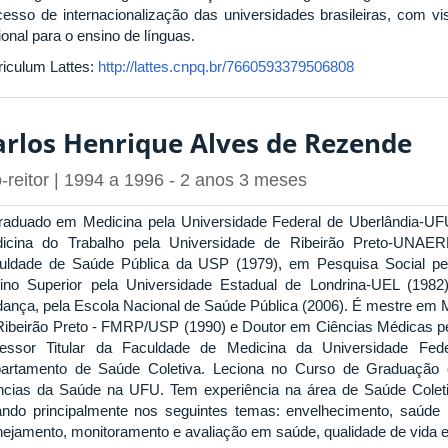
cesso de internacionalização das universidades brasileiras, com vi
onal para o ensino de línguas.
riculum Lattes:
http://lattes.cnpq.br/7660593379506808
arlos Henrique Alves de Rezende
-reitor | 1994 a 1996 - 2 anos 3 meses
raduado em Medicina pela Universidade Federal de Uberlândia-UF
icina do Trabalho pela Universidade de Ribeirão Preto-UNAE
uldade de Saúde Pública da USP (1979), em Pesquisa Social pe
ino Superior pela Universidade Estadual de Londrina-UEL (198
ança, pela Escola Nacional de Saúde Pública (2006). É mestre em 
Ribeirão Preto - FMRP/USP (1990) e Doutor em Ciências Médicas 
fessor Titular da Faculdade de Medicina da Universidade Fe
artamento de Saúde Coletiva. Leciona no Curso de Graduação
ncias da Saúde na UFU. Tem experiência na área de Saúde Colet
ando principalmente nos seguintes temas: envelhecimento, saúde p
nejamento, monitoramento e avaliação em saúde, qualidade de vida 