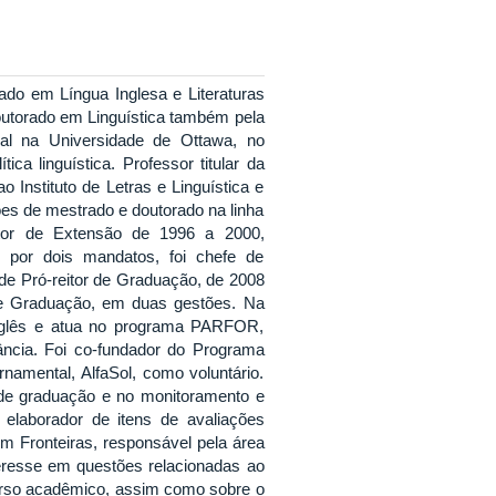
ado em Língua Inglesa e Literaturas
outorado em Linguística também pela
ral na Universidade de Ottawa, no
ca linguística. Professor titular da
 Instituto de Letras e Linguística e
es de mestrado e doutorado na linha
itor de Extensão de 1996 a 2000,
 por dois mandatos, foi chefe de
 de Pró-reitor de Graduação, de 2008
 de Graduação, em duas gestões. Na
 Inglês e atua no programa PARFOR,
tância. Foi co-fundador do Programa
namental, AlfaSol, como voluntário.
s de graduação e no monitoramento e
 elaborador de itens de avaliações
m Fronteiras, responsável pela área
teresse em questões relacionadas ao
verso acadêmico, assim como sobre o