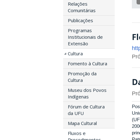
Relações
Comunitárias
Publicações
Programas
Fl
Institucionais de
Extensão
htt
Cultura
Pró
Fomento à Cultura
Promoção da
Da
Cultura
Museu dos Povos
Pró
Indígenas
Fórum de Cultura
Pos
da UFU
Uni
(UF
Mapa Cultural
200
pri
Fluxos e
Pat
Procedimentos