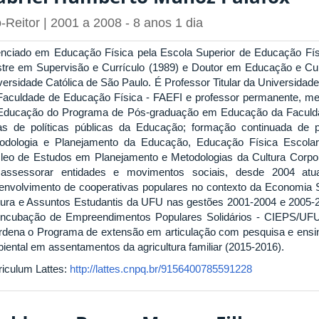
-Reitor | 2001 a 2008 - 8 anos 1 dia
enciado em Educação Física pela Escola Superior de Educação Fí
tre em Supervisão e Currículo (1989) e Doutor em Educação e Curr
versidade Católica de São Paulo. É Professor Titular da Universidade
Faculdade de Educação Física - FAEFI e professor permanente, mem
Educação do Programa de Pós-graduação em Educação da Faculd
as de políticas públicas da Educação; formação continuada de p
odologia e Planejamento da Educação, Educação Física Escola
leo de Estudos em Planejamento e Metodologias da Cultura Cor
assessorar entidades e movimentos sociais, desde 2004 at
envolvimento de cooperativas populares no contexto da Economia Sol
tura e Assuntos Estudantis da UFU nas gestões 2001-2004 e 2005-
Incubação de Empreendimentos Populares Solidários - CIEPS/UFU
rdena o Programa de extensão em articulação com pesquisa e ensi
iental em assentamentos da agricultura familiar (2015-2016).
riculum Lattes:
http://lattes.cnpq.br/9156400785591228