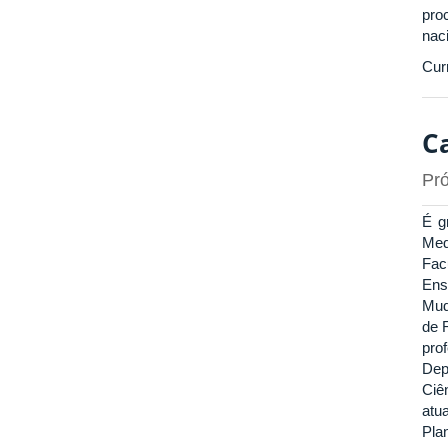
pro
naci
Cur
C
Pró
É g
Med
Fac
Ens
Mud
de 
pro
Dep
Ciê
atu
Pla