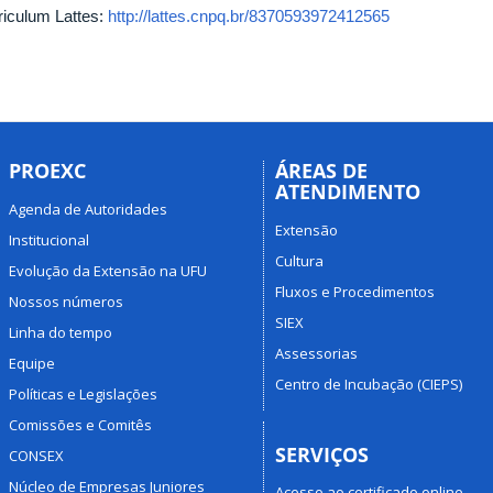
riculum Lattes:
http://lattes.cnpq.br/8370593972412565
PROEXC
ÁREAS DE
ATENDIMENTO
Agenda de Autoridades
Extensão
Institucional
Cultura
Evolução da Extensão na UFU
Fluxos e Procedimentos
Nossos números
SIEX
Linha do tempo
Assessorias
Equipe
Centro de Incubação (CIEPS)
Políticas e Legislações
Comissões e Comitês
SERVIÇOS
CONSEX
Núcleo de Empresas Juniores
Acesso ao certificado online