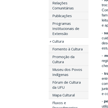
Relações
tro
Comunitárias
Com
fam
Publicações
lei
Programas
e a
Institucionais de
-
su
Extensão
cui
Cultura
des
est
Fomento à Cultura
-
mu
Promoção da
reg
Cultura
che
Museu dos Povos
-
tr
Indígenas
ent
Fórum de Cultura
com
da UFU
jun
e c
Mapa Cultural
-
p
Fluxos e
uti
Procedimentos