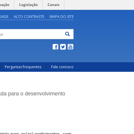
mação
Legislação
Canais
IDADE
ALTO CONTRASTE
MAPA DO SITE
ar
Perguntas frequentes
Fale conosco
ada para o desenvolvimento
sta para os(as) participantes, com