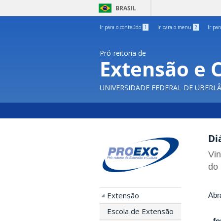
BRASIL
Ir para o conteúdo
1
Ir para o menu
2
Ir pa
Pró-reitoria de
Extensão e 
UNIVERSIDADE FEDERAL DE UBERL
Di
Vin
do 
Extensão
Abr
Escola de Extensão
-
fo