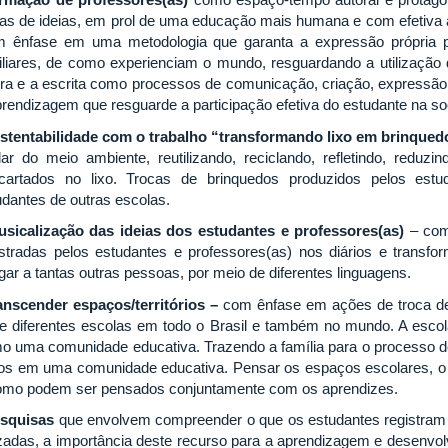
cas de ideias, em prol de uma educação mais humana e com efetiva a
 ênfase em uma metodologia que garanta a expressão própria pe
iliares, de como experienciam o mundo, resguardando a utilização d
tura e a escrita como processos de comunicação, criação, expressã
prendizagem que resguarde a participação efetiva do estudante na so
stentabilidade com o trabalho “transformando lixo em brinqued
dar do meio ambiente, reutilizando, reciclando, refletindo, reduzi
cartados no lixo. Trocas de brinquedos produzidos pelos es
udantes de outras escolas.
sicalização das ideias dos estudantes e professores(as)
– com
istradas pelos estudantes e professores(as) nos diários e transf
gar a tantas outras pessoas, por meio de diferentes linguagens.
anscender espaços/territórios –
com ênfase em ações de troca de
re diferentes escolas em todo o Brasil e também no mundo. A esco
o uma comunidade educativa. Trazendo a família para o processo de
tos em uma comunidade educativa. Pensar os espaços escolares, 
omo podem ser pensados conjuntamente com os aprendizes.
esquisas
que envolvem compreender o que os estudantes registram 
lizadas, a importância deste recurso para a aprendizagem e desenvol