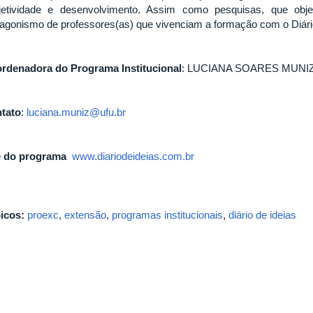
jetividade e desenvolvimento. Assim como pesquisas, que obj
tagonismo de professores(as) que vivenciam a formação com o Diário
rdenadora do Programa Institucional
: LUCIANA SOARES MUNI
tato
:
luciana.muniz@ufu.br
e do programa
www.diariodeideias.com.br
icos:
proexc
,
extensão
,
programas institucionais
,
diário de ideias