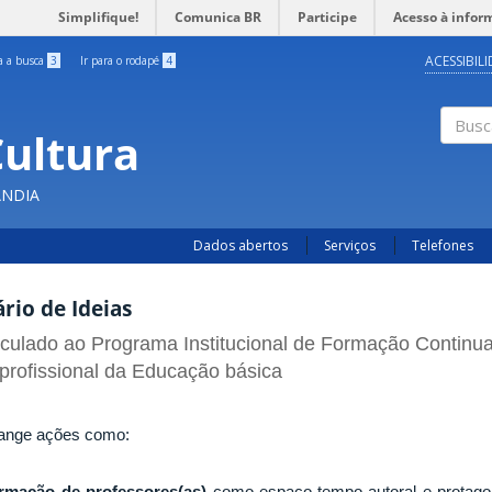
Simplifique!
Comunica BR
Participe
Acesso à infor
ACESSIBIL
ra a busca
3
Ir para o rodapé
4
Cultura
Busc
ÂNDIA
Dados abertos
Serviços
Telefones
ário de Ideias
culado ao Programa Institucional de Formação Continu
profissional da Educação básica
ange ações como:
rmação de professores(as)
como espaço-tempo autoral e protagoni