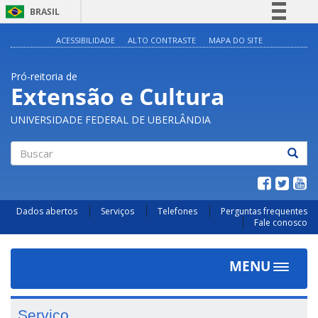
BRASIL
Simplifique!
ACESSIBILIDADE
ALTO CONTRASTE
MAPA DO SITE
Comunica BR
Pró-reitoria de
Participe
Extensão e Cultura
Acesso à informação
UNIVERSIDADE FEDERAL DE UBERLÂNDIA
Legislação
Canais
Buscar
Dados abertos
Serviços
Telefones
Perguntas frequentes
Fale conosco
MENU
Toggle
navigat
Serviço