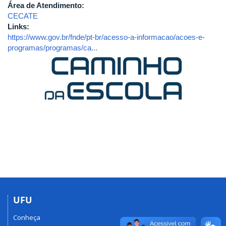
Área de Atendimento:
CECATE
Links:
https://www.gov.br/fnde/pt-br/acesso-a-informacao/acoes-e-
programas/programas/ca...
UFU
Conheça