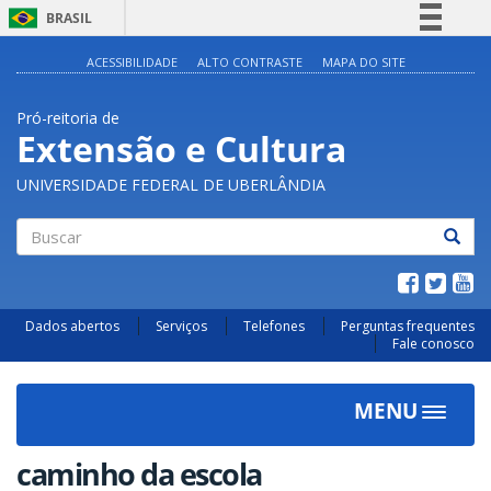
BRASIL
Simplifique!
ACESSIBILIDADE
ALTO CONTRASTE
MAPA DO SITE
Comunica BR
Pró-reitoria de
Participe
Extensão e Cultura
Acesso à informação
UNIVERSIDADE FEDERAL DE UBERLÂNDIA
Legislação
Canais
Buscar
Dados abertos
Serviços
Telefones
Perguntas frequentes
Fale conosco
MENU
Toggle
navigat
caminho da escola