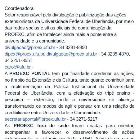
Coordenadora
Setor responsável pela divulgação e publicização das ações
extensionistas da Universidade Federal de Uberlandia, por meio
das redes socias e sítios oficiais de comunicação da
PROEXC, afim de fortalecer ainda mais a ponte entre a
universidade e a comunidade.
divulgacao@proex.ufu.br
- 34 3291-8950
dipex@proex.ufu.br
,
divulgacao@proex.ufu.br
- 34 3239-4870,
34 3291-8951
carol@ufu.br
-
A
PROEXC PONTAL
tem por finalidade coordenar as ações,
no âmbito da Extensão e da Cultura, tanto quanto contribuir para
a implementação da Política Institucional da Universidade
Federal de Uberlândia, com a efetivação do tripé ensino -
pesquisa – extensão, onde a universidade se alicerça
transformando os modos de agir e pensar em uma relação de
credibilidade entre Universidade e Comunidade.
secretariapontal@proex.ufu.br
- 34 3271-5217
As
PROEXC fora de sede
foram criadas para orientar,
acompanhar e favorecer o desenvolvimento de ações
extensionistas e culturais por toda a UFU. Além disso, essas