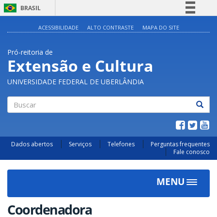
BRASIL
Simplifique!
ACESSIBILIDADE
ALTO CONTRASTE
MAPA DO SITE
Comunica BR
Pró-reitoria de
Participe
Extensão e Cultura
Acesso à informação
UNIVERSIDADE FEDERAL DE UBERLÂNDIA
Legislação
Canais
Buscar
Dados abertos
Serviços
Telefones
Perguntas frequentes
Fale conosco
MENU
Toggle
navigat
Coordenadora