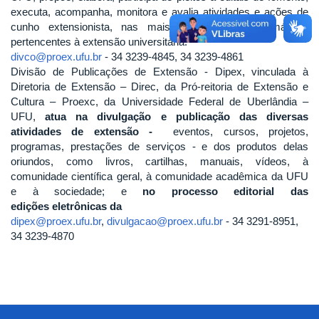
executa, acompanha, monitora e avalia atividades e ações de
cunho extensionista, nas mais variadas áreas temáticas
pertencentes à extensão universitária.
divco@proex.ufu.br
- 34 3239-4845, 34 3239-4861
Divisão de Publicações de Extensão - Dipex, vinculada à
Diretoria de Extensão – Direc, da Pró-reitoria de Extensão e
Cultura – Proexc, da Universidade Federal de Uberlândia –
UFU,
atua na divulgação e publicação das diversas
atividades de extensão -
eventos, cursos, projetos,
programas, prestações de serviços - e dos produtos delas
oriundos, como livros, cartilhas, manuais, vídeos, à
comunidade científica geral, à comunidade acadêmica da UFU
e à sociedade; e
no processo editorial das
edições eletrônicas da
dipex@proex.ufu.br
,
divulgacao@proex.ufu.br
- 34 3291-8951,
34 3239-4870