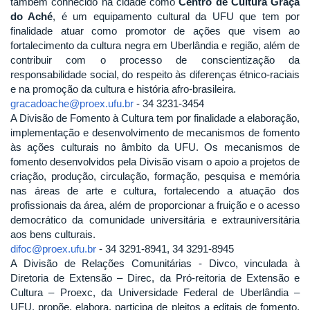
também conhecido na cidade como
Centro de Cultura Graça
do Aché
, é um equipamento cultural da UFU que tem por
finalidade atuar como promotor de ações que visem ao
fortalecimento da cultura negra em Uberlândia e região, além de
contribuir com o processo de conscientização da
responsabilidade social, do respeito às diferenças étnico-raciais
e na promoção da cultura e história afro-brasileira. ​
gracadoache@proex.ufu.br
- 34 3231-3454
A Divisão de Fomento à Cultura tem por finalidade a elaboração,
implementação e desenvolvimento de mecanismos de fomento
às ações culturais no âmbito da UFU. Os mecanismos de
fomento desenvolvidos pela Divisão visam o apoio a projetos de
criação, produção, circulação, formação, pesquisa e memória
nas áreas de arte e cultura, fortalecendo a atuação dos
profissionais da área, além de proporcionar a fruição e o acesso
democrático da comunidade universitária e extrauniversitária
aos bens culturais.
difoc@proex.ufu.br
- 34 3291-8941, 34 3291-8945
A Divisão de Relações Comunitárias - Divco, vinculada à
Diretoria de Extensão – Direc, da Pró-reitoria de Extensão e
Cultura – Proexc, da Universidade Federal de Uberlândia –
UFU, propõe, elabora, participa de pleitos a editais de fomento,