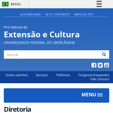
BRASIL
Simplifique!
ACESSIBILIDADE
ALTO CONTRASTE
MAPA DO SITE
Comunica BR
Pró-reitoria de
Participe
Extensão e Cultura
Acesso à informação
UNIVERSIDADE FEDERAL DE UBERLÂNDIA
Legislação
Canais
Buscar
Dados abertos
Serviços
Telefones
Perguntas frequentes
Fale conosco
MENU
Toggle
navigat
Diretoria