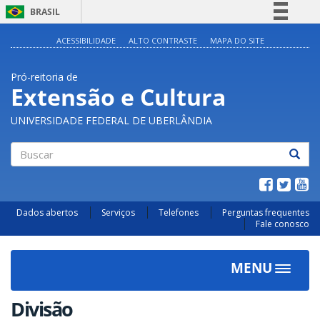
BRASIL
Simplifique!
ACESSIBILIDADE
ALTO CONTRASTE
MAPA DO SITE
Comunica BR
Pró-reitoria de
Participe
Extensão e Cultura
Acesso à informação
UNIVERSIDADE FEDERAL DE UBERLÂNDIA
Legislação
Canais
Buscar
Dados abertos
Serviços
Telefones
Perguntas frequentes
Fale conosco
MENU
Toggle
navigat
Divisão