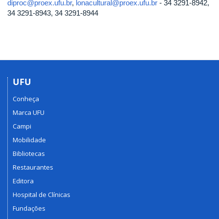
diproc@proex.ufu.br
,
lonacultural@proex.ufu.br
- 34 3291-8942,
34 3291-8943, 34 3291-8944
UFU
Conheça
Marca UFU
Campi
Mobilidade
Bibliotecas
Restaurantes
Editora
Hospital de Clínicas
Fundações