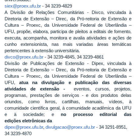
siex@proex.ufu.br
- 34 3239-4829
A Divisão de Relações Comunitárias - Divco, vinculada à
Diretoria de Extensão – Direc, da Pró-reitoria de Extensão e
Cultura – Proexc, da Universidade Federal de Uberlândia –
UFU, propõe, elabora, participa de pleitos a editais de fomento,
executa, acompanha, monitora e avalia atividades e ações de
cunho extensionista, nas mais variadas áreas temáticas
pertencentes à extensão universitária.
divco@proex.ufu.br
- 34 3239-4845, 34 3239-4861
Divisão de Publicações de Extensão - Dipex, vinculada à
Diretoria de Extensão – Direc, da Pró-reitoria de Extensão e
Cultura – Proexc, da Universidade Federal de Uberlândia –
UFU,
atua na divulgação e publicação das diversas
atividades de extensão -
eventos, cursos, projetos,
programas, prestações de serviços - e dos produtos delas
oriundos, como livros, cartilhas, manuais, vídeos, à
comunidade científica geral, à comunidade acadêmica da UFU
e à sociedade; e
no processo editorial das
edições eletrônicas da
dipex@proex.ufu.br
,
divulgacao@proex.ufu.br
- 34 3291-8951,
34 3239-4870