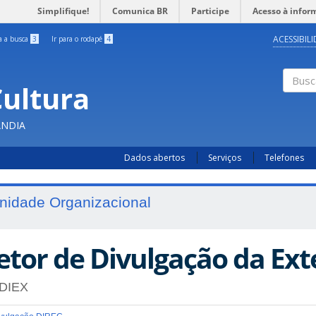
Simplifique!
Comunica BR
Participe
Acesso à infor
ACESSIBIL
ra a busca
3
Ir para o rodapé
4
Cultura
Busc
ÂNDIA
Dados abertos
Serviços
Telefones
nidade Organizacional
etor de Divulgação da Ex
DIEX