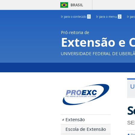
BRASIL
Ir para o conteúdo
1
Ir para o menu
2
Ir pa
Pró-reitoria de
Extensão e 
UNIVERSIDADE FEDERAL DE UBERL
U
S
Extensão
SE
Escola de Extensão