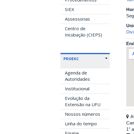
SIEX
Hor
Seg
Assessorias
Uni
Centro de
Div
Incubação (CIEPS)
End
PROEXC
Agenda de
Autoridades
Institucional
Evolução da
Extensão na UFU
Nossos números
A
Cam
Linha do tempo
1° 
Equipe