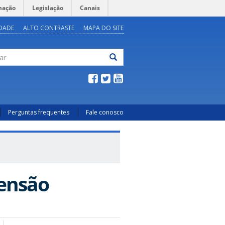
mação
Legislação
Canais
IDADE
ALTO CONTRASTE
MAPA DO SITE
ar
Perguntas frequentes
Fale conosco
tensão