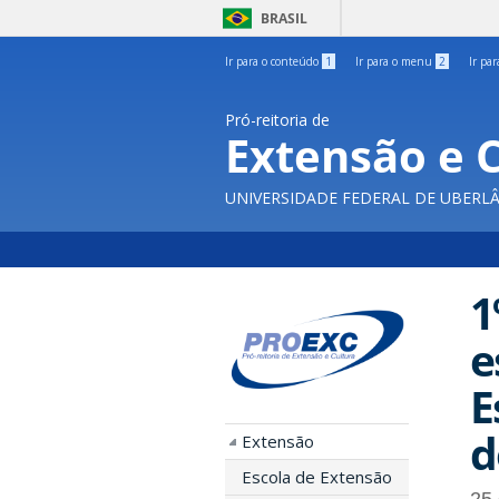
BRASIL
Ir para o conteúdo
1
Ir para o menu
2
Ir pa
Pró-reitoria de
Extensão e 
UNIVERSIDADE FEDERAL DE UBERL
1
e
E
d
Extensão
Escola de Extensão
25