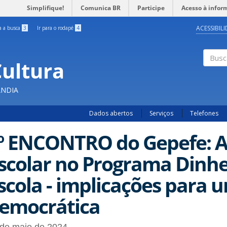
Simplifique!
Comunica BR
Participe
Acesso à infor
ACESSIBIL
ra a busca
3
Ir para o rodapé
4
Cultura
Busc
ÂNDIA
Dados abertos
Serviços
Telefones
º ENCONTRO do Gepefe: A
scolar no Programa Dinhe
scola - implicações para
emocrática
 de maio de 2024