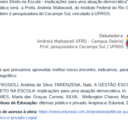
heiro Direto na Escola - implicações para uma atuação democrática"
ática será a Profa. Andreia Mafassioli, do Instituto Federal do Ri
bém é pesquisadora do Cecampe Sul, vinculado à UFRGS.
a que possamos aproveitar melhor nosso encontro, indicamos, para le
iográfico:
ASSIOLI, Andréia da Silva; FARENZENA, Nalú. A GESTÃO
ETO NA ESCOLA: implicações para uma atuação democrática. In:
ES, Maria das Graças Correia; SILVA, Wellyngton Chaves Monte
licas de Educação:
dilemas público e privado. Arapiraca: Eduneal, 2
k de acesso à obra:
https://www.eduneal.com.br/produto/politicas-p
ico-e-privado-copia/