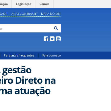
mação
Legislação
Canais
IDADE
ALTO CONTRASTE
MAPA DO SITE
ar
Perguntas frequentes
Fale conosco
 gestão
iro Direto na
 uma atuação