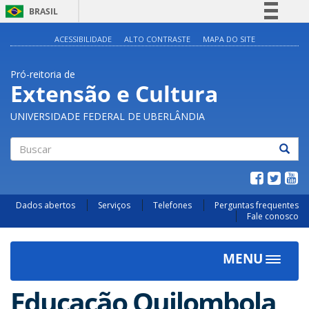
BRASIL
Simplifique!
ACESSIBILIDADE
ALTO CONTRASTE
MAPA DO SITE
Comunica BR
Pró-reitoria de
Participe
Extensão e Cultura
Acesso à informação
UNIVERSIDADE FEDERAL DE UBERLÂNDIA
Legislação
Canais
Buscar
Dados abertos
Serviços
Telefones
Perguntas frequentes
Fale conosco
MENU
Toggle
navigat
Educação Quilombola