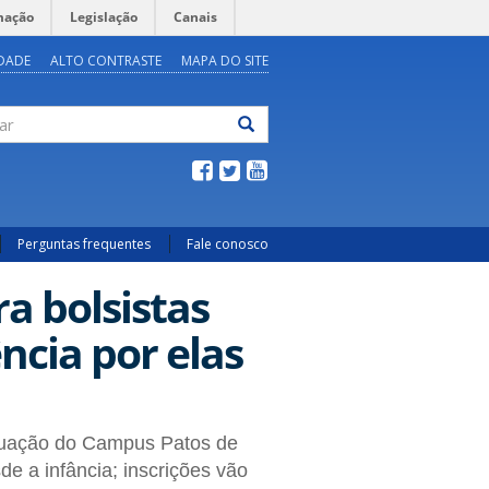
mação
Legislação
Canais
IDADE
ALTO CONTRASTE
MAPA DO SITE
ar
Perguntas frequentes
Fale conosco
a bolsistas
ncia por elas
aduação do Campus Patos de
e a infância; inscrições vão