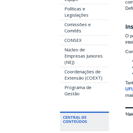
com
Def
Políticas e
Legislações
Comissões e
In
Comitês
O p
CONSEX
int
Núcleo de
Conf
Empresas Juniores
(NEJ)
Coordenações de
Extensão (COEXT)
Tant
Programa de
UF
Gestão
mai
Tópi
CENTRAL DE
CONTEÚDOS