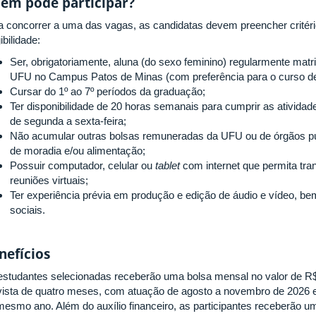
em pode participar?
a concorrer a uma das vagas, as candidatas devem preencher critéri
ibilidade:
Ser, obrigatoriamente, aluna (do sexo feminino) regularmente mat
UFU no Campus Patos de Minas (com preferência para o curso de 
Cursar do 1º ao 7º períodos da graduação;
Ter disponibilidade de
20 horas semanais para cumprir as atividad
de segunda a sexta-feira;
Não acumular outras bolsas remuneradas da UFU ou de órgãos púb
de moradia e/ou alimentação;
Possuir computador, celular ou
tablet
com internet que permita tr
reuniões virtuais;
Ter experiência prévia em produção e edição de áudio e vídeo, 
sociais.
nefícios
estudantes selecionadas receberão uma bolsa mensal no valor de R$
vista de quatro meses, com atuação de agosto a novembro de 2026 e
mesmo ano. Além do auxílio financeiro, as participantes receberão um