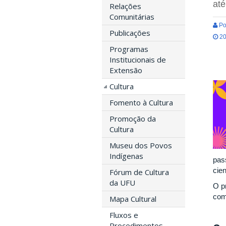
até
Relações
Comunitárias
Po
Publicações
20
Programas
Institucionais de
Extensão
Cultura
Fomento à Cultura
Promoção da
Cultura
Museu dos Povos
Indígenas
pas
cien
Fórum de Cultura
da UFU
O p
com
Mapa Cultural
Fluxos e
Procedimentos