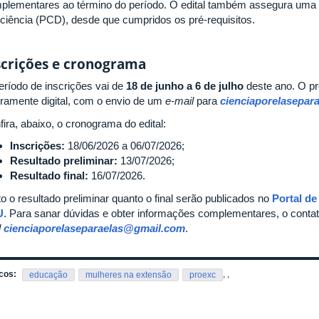
plementares ao término do período. O edital também assegura um
iciência (PCD), desde que cumpridos os pré-requisitos.
scrições e cronograma
eríodo de inscrições vai de
18 de junho a 6 de julho
deste ano. O pr
eiramente digital, com o envio de um
e-mail
para
cienciaporelasepa
ira, abaixo, o cronograma do edital:
Inscrições:
18/06/2026 a 06/07/2026;
Resultado preliminar:
13/07/2026;
Resultado final:
16/07/2026.
o o resultado preliminar quanto o final serão publicados no
Portal de
U
. Para sanar dúvidas e obter informações complementares, o contato
l
cienciaporelaseparaelas@gmail.com
.
cos:
,
,
educação
mulheres na extensão
proexc