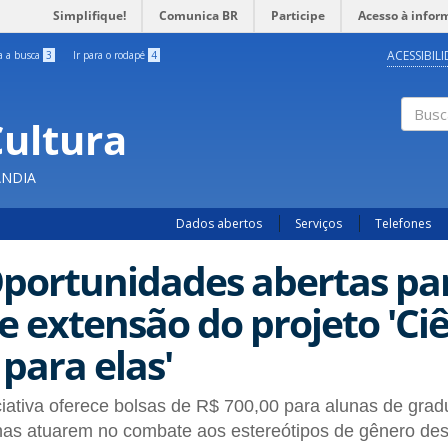
Simplifique!
Comunica BR
Participe
Acesso à infor
ACESSIBIL
ra a busca
3
Ir para o rodapé
4
Cultura
Busc
ÂNDIA
Dados abertos
Serviços
Telefones
portunidades abertas par
e extensão do projeto 'Ciê
 para elas'
ciativa oferece bolsas de R$ 700,00 para alunas de gr
as atuarem no combate aos estereótipos de gênero desd