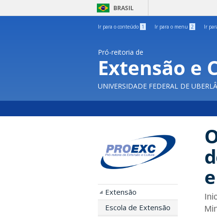
BRASIL
Ir para o conteúdo
1
Ir para o menu
2
Ir pa
Pró-reitoria de
Extensão e 
UNIVERSIDADE FEDERAL DE UBERL
O
d
e
Extensão
Ini
Escola de Extensão
Min