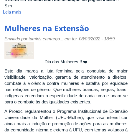
Sim
Leia mais
sobre
Oportunidades
abertas
Mulheres na Extensão
para
bolsistas
Enviado por
tamiris.camargo...
em ter, 08/03/2022 - 18:59
de
extensão
do
projeto
Dia das Mulheres!!! ❤️
'Ciência
Este dia marca a luta feminina pela conquista de maior
por
visibilidade, valorização, garantia de atendimento a direitos,
elas
combate à violência contra mulheres e batalha por equidade
e
nas relações de gênero. Que mulheres brancas, negras, trans,
para
indígenas entendam a especificidade de cada uma e unam-se
elas'
para o combate às desigualdades existentes.
A Proexc regulamentou o Programa Institucional de Extensão
Universidade da Mulher (UFU-Mulher), que visa intensificar
ainda mais a indução e promoção de ações para as mulheres
da comunidade interna e externa à UFU, com temas voltados à