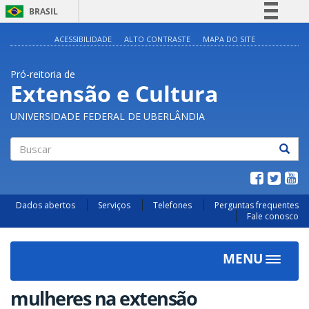
BRASIL
Simplifique!
ACESSIBILIDADE
ALTO CONTRASTE
MAPA DO SITE
Comunica BR
Pró-reitoria de
Participe
Extensão e Cultura
Acesso à informação
UNIVERSIDADE FEDERAL DE UBERLÂNDIA
Legislação
Canais
Buscar
Dados abertos
Serviços
Telefones
Perguntas frequentes
Fale conosco
MENU
Toggle
navigat
mulheres na extensão