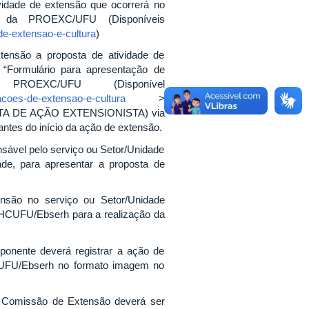
vidade de extensão que ocorrerá no
s da PROEXC/UFU (Disponíveis
de-extensao-e-cultura
)
ensão a proposta de atividade de
“Formulário para apresentação de
OEXC/UFU (Disponível
-acoes-de-extensao-e-cultura
>
 DE AÇÃO EXTENSIONISTA) via
ntes do início da ação de extensão.
sável pelo serviço ou Setor/Unidade
e, para apresentar a proposta de
ensão no serviço ou Setor/Unidade
HCUFU/Ebserh para a realização da
onente deverá registrar a ação de
-UFU/Ebserh no formato imagem no
a Comissão de Extensão deverá ser