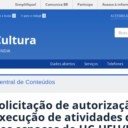
Simplifique!
Comunica BR
Participe
Acesso à infor
ACESSIBIL
ra a busca
3
Ir para o rodapé
4
Cultura
Busc
ÂNDIA
Dados abertos
Serviços
Telefones
entral de Conteúdos
olicitação de autorizaç
xecução de atividades