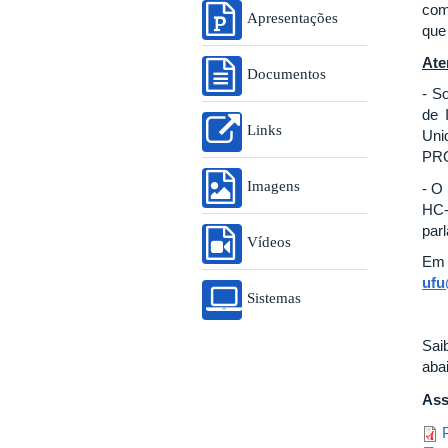
com
Apresentações
que
Ate
Documentos
- S
de 
Links
Uni
PR
Imagens
- O
HC-
par
Vídeos
Em 
ufu
Sistemas
Sai
aba
Ass