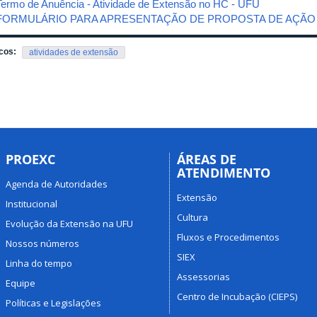
Termo de Anuência - Atividade de Extensão no HC - UFU
FORMULÁRIO PARA APRESENTAÇÃO DE PROPOSTA DE AÇÃO
cos:
atividades de extensão
PROEXC
ÁREAS DE
ATENDIMENTO
Agenda de Autoridades
Extensão
Institucional
Cultura
Evolução da Extensão na UFU
Fluxos e Procedimentos
Nossos números
SIEX
Linha do tempo
Assessorias
Equipe
Centro de Incubação (CIEPS)
Políticas e Legislações