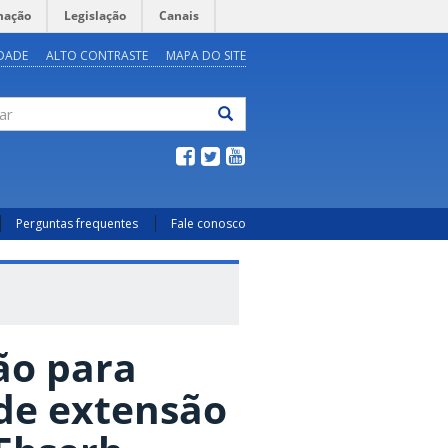
mação
Legislação
Canais
IDADE
ALTO CONTRASTE
MAPA DO SITE
ar
Perguntas frequentes
Fale conosco
ão para
 de extensão