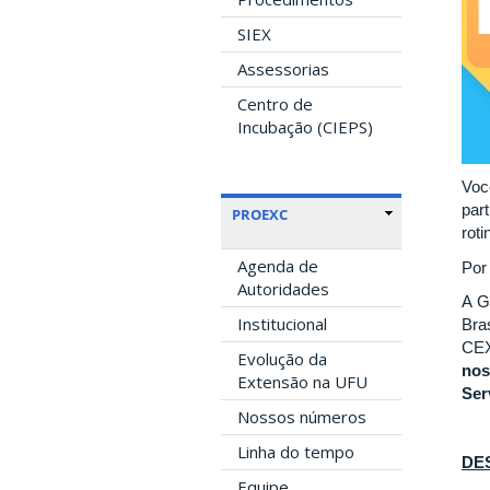
SIEX
Assessorias
Centro de
Incubação (CIEPS)
Voc
par
PROEXC
rot
Agenda de
Por 
Autoridades
A G
Institucional
Bra
CEX
Evolução da
nos
Extensão na UFU
Ser
Nossos números
Linha do tempo
DE
Equipe