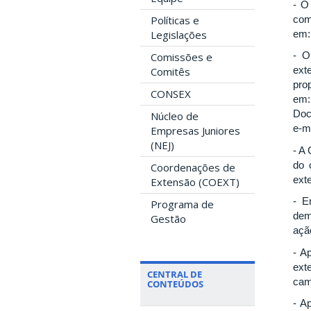
- O
com
Políticas e
em
Legislações
- O
Comissões e
ext
Comitês
pr
CONSEX
e
Do
Núcleo de
e-m
Empresas Juniores
(NEJ)
- A
do 
Coordenações de
ext
Extensão (COEXT)
- E
Programa de
dem
Gestão
açã
- A
ext
CENTRAL DE
cam
CONTEÚDOS
- A