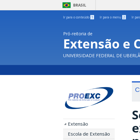
BRASIL
Ir para o conteúdo
1
Ir para o menu
2
Ir pa
Pró-reitoria de
Extensão e 
UNIVERSIDADE FEDERAL DE UBERL
C
S
e
Extensão
Escola de Extensão