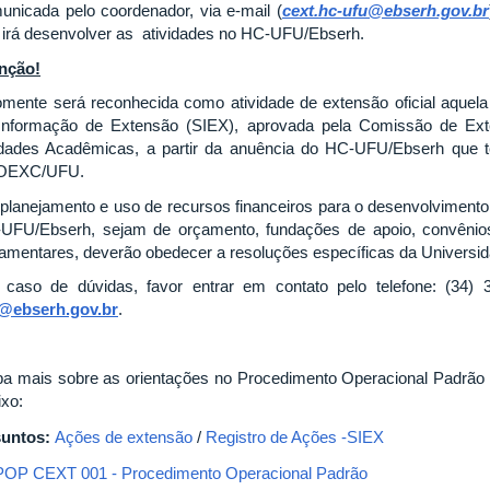
unicada pelo coordenador, via e-mail (
cext.hc-ufu@ebserh.gov.br
 irá desenvolver as atividades no HC-UFU/Ebserh.
nção!
omente será reconhecida como atividade de extensão oficial aquel
Informação de Extensão (SIEX), aprovada pela Comissão de E
dades Acadêmicas, a partir da anuência do HC-UFU/Ebserh que te
OEXC/UFU.
 planejamento e uso de recursos financeiros para o desenvolviment
UFU/Ebserh, sejam de orçamento, fundações de apoio, convênios
lamentares, deverão obedecer a resoluções específicas da Universid
caso de dúvidas, favor entrar em contato pelo telefone: (34) 
@ebserh.gov.br
.
ba mais sobre as orientações no Procedimento Operacional Padrão 
ixo:
untos:
Ações de extensão
/
Registro de Ações -SIEX
POP CEXT 001 - Procedimento Operacional Padrão