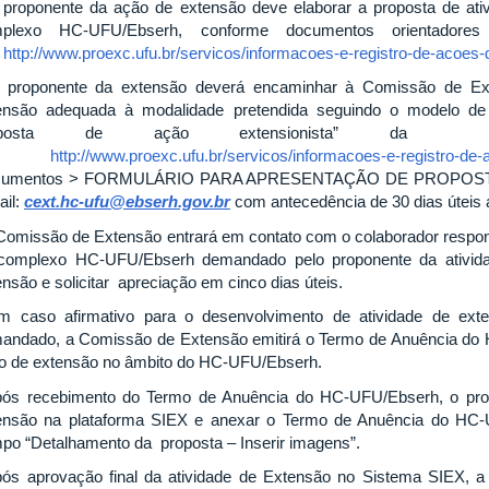
 proponente da ação de extensão deve elaborar a proposta de ati
plexo HC-UFU/Ebserh, conforme documentos orientadore
:
http://www.proexc.ufu.br/servicos/informacoes-e-registro-de-acoes-
 proponente da extensão deverá encaminhar à Comissão de Ext
ensão adequada à modalidade pretendida seguindo o modelo de 
oposta de ação extensionista” da PR
m:
http://www.proexc.ufu.br/servicos/informacoes-e-registro-de
cumentos > FORMULÁRIO PARA APRESENTAÇÃO DE PROPOSTA
ail:
cext.hc-ufu@ebserh.gov.br
com antecedência de 30 dias úteis a
 Comissão de Extensão entrará em contato com o colaborador respon
complexo HC-UFU/Ebserh demandado pelo proponente da atividad
ensão e solicitar apreciação em cinco dias úteis.
m caso afirmativo para o desenvolvimento de atividade de ext
andado, a Comissão de Extensão emitirá o Termo de Anuência do 
o de extensão no âmbito do HC-UFU/Ebserh.
pós recebimento do Termo de Anuência do HC-UFU/Ebserh, o prop
ensão na plataforma SIEX e anexar o Termo de Anuência do HC
po “Detalhamento da proposta – Inserir imagens”.
pós aprovação final da atividade de Extensão no Sistema SIEX, 