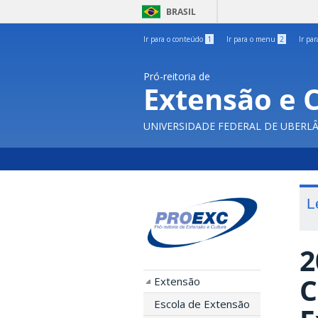
BRASIL
Ir para o conteúdo
1
Ir para o menu
2
Ir pa
Pró-reitoria de
Extensão e 
UNIVERSIDADE FEDERAL DE UBERL
L
2
C
Extensão
Escola de Extensão