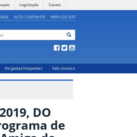
mação
Legislação
Canais
IDADE
ALTO CONTRASTE
MAPA DO SITE
ar
Perguntas frequentes
Fale conosco
2019, DO
Programa de