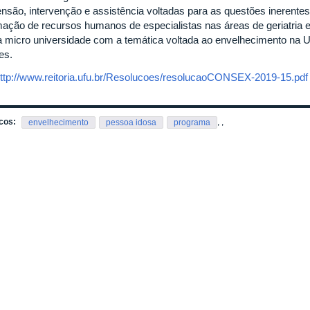
ensão, intervenção e assistência voltadas para as questões inerent
mação de recursos humanos de especialistas nas áreas de geriatria e
 micro universidade com a temática voltada ao envelhecimento na 
es.
ttp://www.reitoria.ufu.br/Resolucoes/resolucaoCONSEX-2019-15.pdf
cos:
,
,
envelhecimento
pessoa idosa
programa