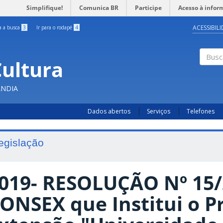
Simplifique!
Comunica BR
Participe
Acesso à infor
ACESSIBIL
ra a busca
3
Ir para o rodapé
4
Cultura
Busc
ÂNDIA
Dados abertos
Serviços
Telefones
egislação
019- RESOLUÇÃO Nº 15/
ONSEX que Institui o 