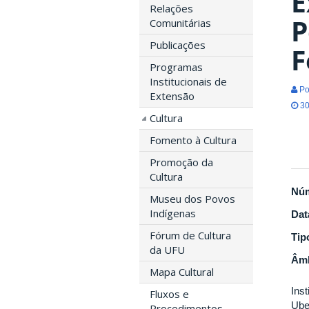
E
Relações
P
Comunitárias
Publicações
F
Programas
Institucionais de
Po
Extensão
30
Cultura
Fomento à Cultura
Promoção da
Cultura
Nú
Museu dos Povos
Indígenas
Dat
Fórum de Cultura
Tip
da UFU
Âmb
Mapa Cultural
Ins
Fluxos e
Ube
Procedimentos