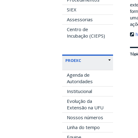
ext
SIEX
for
uma
Assessorias
açõ
Centro de
h
Incubação (CIEPS)
Tópi
PROEXC
Agenda de
Autoridades
Institucional
Evolução da
Extensão na UFU
Nossos números
Linha do tempo
Equipe