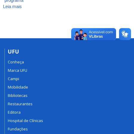
programa
Leia mais
sobre
2019-
RESOLUÇÃO
Nº
15/2019,
DO
CONSEX
que
UFU
Institui
Conheça
o
Programa
Marca UFU
de
Campi
Extensão
Mobilidade
"Universidade
Amiga
Bibliotecas
da
Restaurantes
Pessoa
Editora
Idosa"
da
Hospital de Clínicas
Universidade
Fundações
Federal