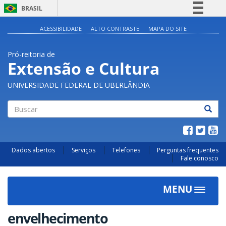
BRASIL
Simplifique!
ACESSIBILIDADE
ALTO CONTRASTE
MAPA DO SITE
Comunica BR
Pró-reitoria de
Participe
Extensão e Cultura
Acesso à informação
UNIVERSIDADE FEDERAL DE UBERLÂNDIA
Legislação
Canais
Buscar
Dados abertos
Serviços
Telefones
Perguntas frequentes
Fale conosco
MENU
Toggle
navigat
envelhecimento