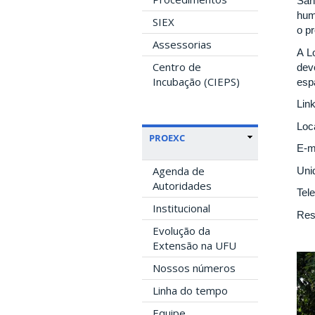
San
hum
SIEX
o p
Assessorias
A L
Centro de
dev
Incubação (CIEPS)
esp
Link
Loc
PROEXC
E-m
Agenda de
Uni
Autoridades
Tel
Institucional
Res
Evolução da
Extensão na UFU
Nossos números
Linha do tempo
Equipe