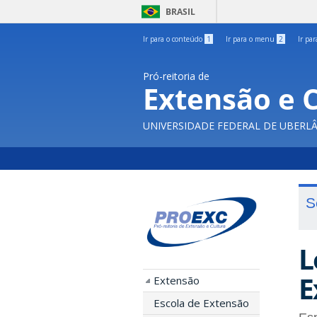
BRASIL
Ir para o conteúdo
1
Ir para o menu
2
Ir pa
Pró-reitoria de
Extensão e 
UNIVERSIDADE FEDERAL DE UBERL
S
L
E
Extensão
Escola de Extensão