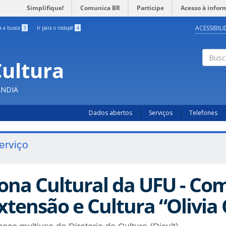
Simplifique!
Comunica BR
Participe
Acesso à infor
ACESSIBIL
ra a busca
3
Ir para o rodapé
4
Cultura
Busc
ÂNDIA
Dados abertos
Serviços
Telefones
erviço
ona Cultural da UFU - Co
xtensão e Cultura “Olivia 