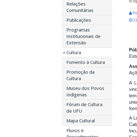
Esp
Relações
Comunitárias
Po
Publicações
21
Programas
Institucionais de
Extensão
Púb
Cultura
Est
Fomento à Cultura
Ass
Promoção da
Açõ
Cultura
A L
Museu dos Povos
vin
Indígenas
tem
univ
Fórum de Cultura
for
da UFU
A L
Mapa Cultural
Cal
Fluxos e
Inc
Procedimentos