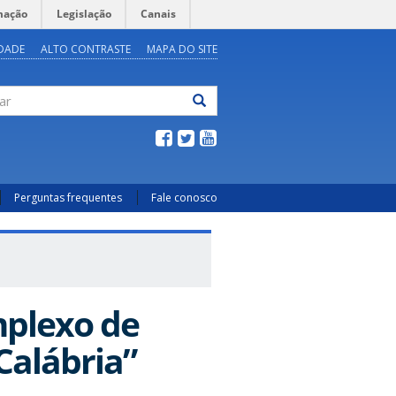
mação
Legislação
Canais
IDADE
ALTO CONTRASTE
MAPA DO SITE
ar
Perguntas frequentes
Fale conosco
mplexo de
Calábria”