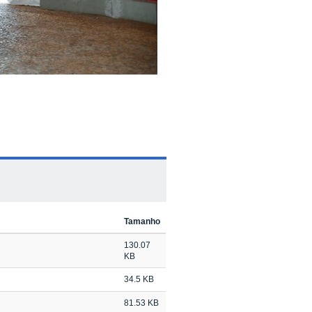
Tamanho
130.07
KB
34.5 KB
81.53 KB