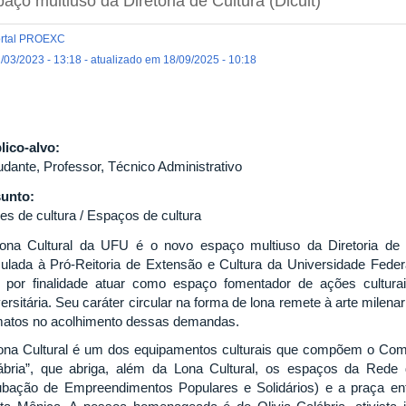
aço multiuso da Diretoria de Cultura (Dicult)
rtal PROEXC
/03/2023 - 13:18 - atualizado em 18/09/2025 - 10:18
lico-alvo:
udante, Professor, Técnico Administrativo
unto:
es de cultura / Espaços de cultura
ona Cultural da UFU é o novo espaço multiuso da Diretoria de Cu
culada à Pró-Reitoria de Extensão e Cultura da Universidade Fede
 por finalidade atuar como espaço fomentador de ações cultura
ersitária. Seu caráter circular na forma de lona remete à arte milena
matos no acolhimento dessas demandas.
ona Cultural é um dos equipamentos culturais que compõem o Comp
ábria”, que abriga, além da Lona Cultural, os espaços da Rede
ubação de Empreendimentos Populares e Solidários) e a praça e