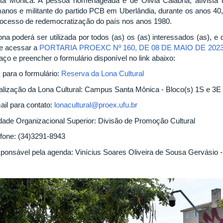
ta Mônica. A pessoa homenageada é de Olivia Calábria, ativista in
anos e militante do partido PCB em Uberlândia, durante os anos 4
rocesso de redemocratização do país nos anos 1980.
ona poderá ser utilizada por todos (as) os (as) interessados (as), e
e acessar a
PORTARIA PROEXC Nº 160, DE 08 DE MAIO DE 202
aço e preencher o formulário disponível no link abaixo:
 para o formulário:
Reserva da Lona Cultural
alização da Lona Cultural: Campus Santa Mônica - Bloco(s) 1S e 3E
ail para contato:
lonacultural@proex.ufu.br
dade Organizacional Superior: Divisão de Promoção Cultural
efone: (34)3291-8943
ponsável pela agenda: Vinícius Soares Oliveira de Sousa Gervásio 