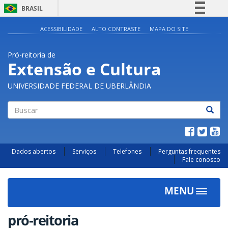
BRASIL
Simplifique!
ACESSIBILIDADE
ALTO CONTRASTE
MAPA DO SITE
Comunica BR
Pró-reitoria de
Participe
Extensão e Cultura
Acesso à informação
UNIVERSIDADE FEDERAL DE UBERLÂNDIA
Legislação
Canais
Buscar
Dados abertos
Serviços
Telefones
Perguntas frequentes
Fale conosco
MENU
Toggle
navigat
pró-reitoria