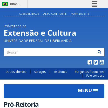
BRASIL
Simplifique!
ACESSIBILIDADE
ALTO CONTRASTE
MAPA DO SITE
Comunica BR
Pró-reitoria de
Participe
Extensão e Cultura
Acesso à informação
UNIVERSIDADE FEDERAL DE UBERLÂNDIA
Legislação
Canais
Buscar
Dados abertos
Serviços
Telefones
Perguntas frequentes
Fale conosco
MENU
Toggle
navigat
Pró-Reitoria