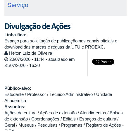
Reitoria
Serviço
de
Extensão
e
Divulgação de Ações
Cultura
abre
Linha-fina:
seleção
Espaço para solicitação de publicação nos canais oficiais e
para
download das marcas e réguas da UFU e PROEXC.
bolsistas
Helton Luiz de Oliveira
nas
29/07/2026 - 11:44 - atualizado em
áreas
31/07/2026 - 16:30
de
comunicação
e
Público-alvo:
revisão
Estudante / Professor / Técnico Administrativo / Unidade
textual
Acadêmica
Assuntos:
Ações de cultura / Ações de extensão / Atendimentos / Bolsas
de extensão / Coordenações / Editais / Espaços de cultura /
Geral / Museus / Pesquisas / Programas / Registro de Ações -