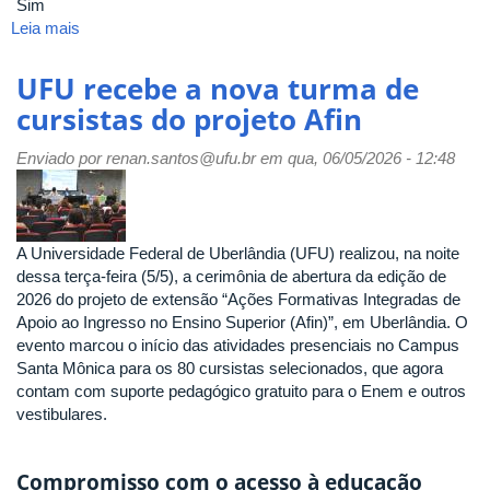
Sim
Leia mais
sobre
Pró-
Reitoria
UFU recebe a nova turma de
de
cursistas do projeto Afin
Extensão
e
Enviado por
renan.santos@ufu.br
em qua, 06/05/2026 - 12:48
Cultura
lança
a
segunda
A Universidade Federal de Uberlândia (UFU) realizou, na noite
edição
dessa terça-feira (5/5), a cerimônia de abertura da edição de
do
2026 do projeto de extensão “Ações Formativas Integradas de
Boletim
Apoio ao Ingresso no Ensino Superior (Afin)”, em Uberlândia. O
Conexões
evento marcou o início das atividades presenciais no Campus
Santa Mônica para os 80 cursistas selecionados, que agora
contam com suporte pedagógico gratuito para o Enem e outros
vestibulares.
Compromisso com o acesso à educação