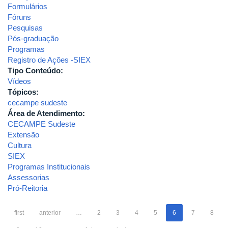
Formulários
Fóruns
Pesquisas
Pós-graduação
Programas
Registro de Ações -SIEX
Tipo Conteúdo:
Vídeos
Tópicos:
cecampe sudeste
Área de Atendimento:
CECAMPE Sudeste
Extensão
Cultura
SIEX
Programas Institucionais
Assessorias
Pró-Reitoria
first
anterior
…
2
3
4
5
6
7
8