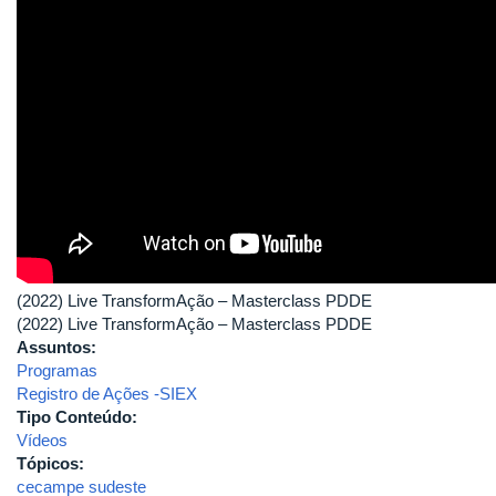
(2022) Live TransformAção – Masterclass PDDE
(2022) Live TransformAção – Masterclass PDDE
Assuntos:
Programas
Registro de Ações -SIEX
Tipo Conteúdo:
Vídeos
Tópicos:
cecampe sudeste