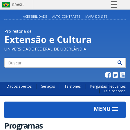
BRASIL
Simplifique!
ACESSIBILIDADE
ALTO CONTRASTE
MAPA DO SITE
Comunica BR
Pró-reitoria de
Participe
Extensão e Cultura
Acesso à informação
UNIVERSIDADE FEDERAL DE UBERLÂNDIA
Legislação
Canais
Buscar
Dados abertos
Serviços
Telefones
Perguntas frequentes
Fale conosco
MENU
Toggle
navigat
Programas