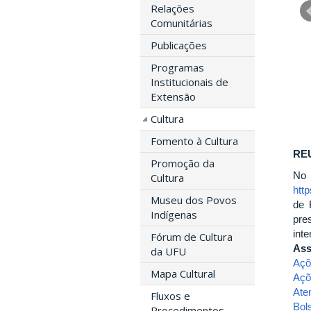
Relações
Comunitárias
Publicações
Programas
Institucionais de
Extensão
Cultura
Fomento à Cultura
REU
Promoção da
No
Cultura
htt
Museu dos Povos
de 
Indígenas
pre
inte
Fórum de Cultura
Ass
da UFU
Açõ
Mapa Cultural
Açõ
Ate
Fluxos e
Bol
Procedimentos