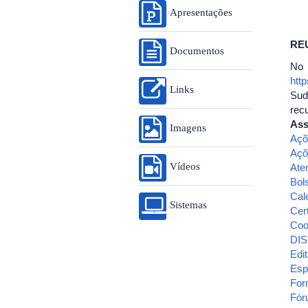
Apresentações
REU
Documentos
No
htt
Links
Sud
rec
Ass
Imagens
Açõ
Açõ
Vídeos
Ate
Bol
Cal
Sistemas
Cert
Coo
DIS
Edit
Esp
For
Fór