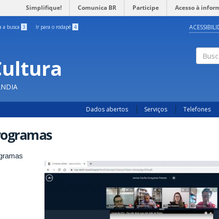
Simplifique!
Comunica BR
Participe
Acesso à infor
ACESSIBIL
ra a busca
3
Ir para o rodapé
4
Cultura
Busc
ÂNDIA
Dados abertos
Serviços
Telefones
rogramas
gramas