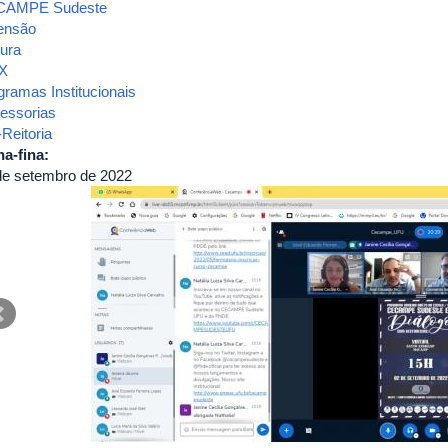
CAMPE Sudeste
ensão
tura
X
gramas Institucionais
essorias
Reitoria
ha-fina:
de setembro de 2022