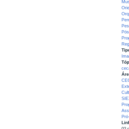
Mu
Ori
Orq
Per
Pes
Pós
Pro
Reg
Tip
Ima
Tóp
cec
Áre
CE
Ext
Cul
SIE
Pro
Ass
Pró-
Lin
02 