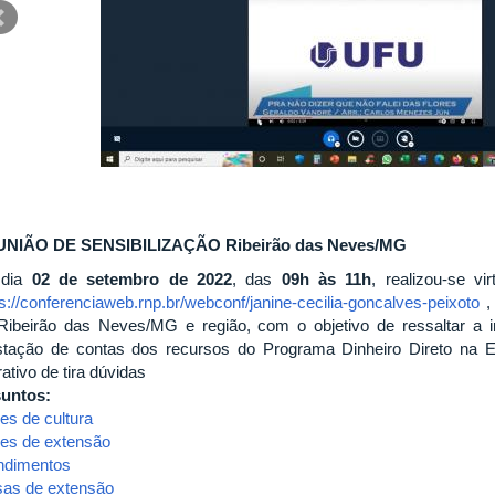
NIÃO DE SENSIBILIZAÇÃO Ribeirão das Neves/MG
 dia
02 de setembro de 2022
, das
09h às 11h
, realizou-se v
ps://conferenciaweb.rnp.br/webconf/janine-cecilia-goncalves-peixoto
,
Ribeirão das Neves/MG e região, com o objetivo de ressaltar a 
stação de contas dos recursos do Programa Dinheiro Direto na
rativo de tira dúvidas
untos:
es de cultura
es de extensão
ndimentos
sas de extensão