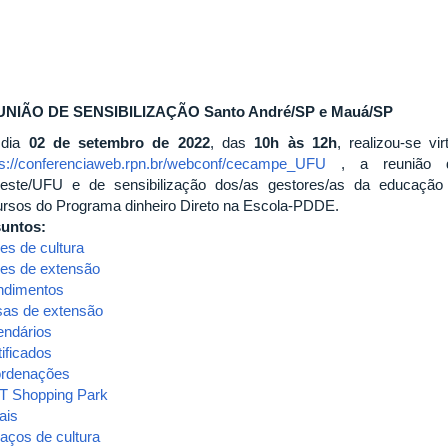
NIÃO DE SENSIBILIZAÇÃO Santo André/SP e Mauá/SP
 dia
02 de setembro de 2022
, das
10h às 12h
, realizou-se v
ps://conferenciaweb.rpn.br/webconf/cecampe_UFU
, a reunião 
este/UFU e de sensibilização dos/as gestores/as da educação 
ursos do Programa dinheiro Direto na Escola-PDDE.
untos:
es de cultura
es de extensão
ndimentos
sas de extensão
endários
ificados
rdenações
T Shopping Park
ais
aços de cultura