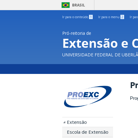
BRASIL
Ir para o conteúdo
1
Ir para o menu
2
Ir pa
Pró-reitoria de
Extensão e 
UNIVERSIDADE FEDERAL DE UBERL
P
Pro
Extensão
Escola de Extensão