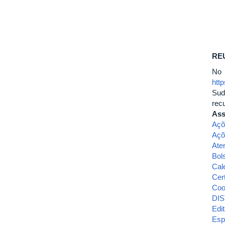
REU
No
htt
Sud
rec
Ass
Açõ
Açõ
Ate
Bol
Cal
Cert
Coo
DIS
Edit
Esp