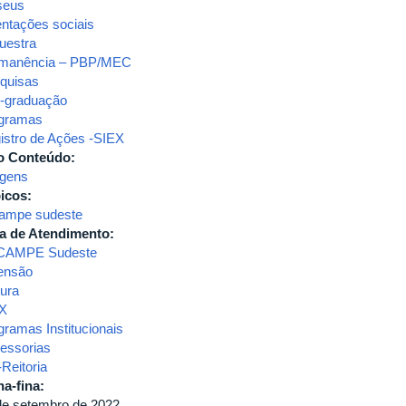
seus
entações sociais
uestra
manência – PBP/MEC
quisas
-graduação
gramas
istro de Ações -SIEX
o Conteúdo:
gens
icos:
ampe sudeste
a de Atendimento:
CAMPE Sudeste
ensão
tura
X
gramas Institucionais
essorias
Reitoria
ha-fina:
de setembro de 2022