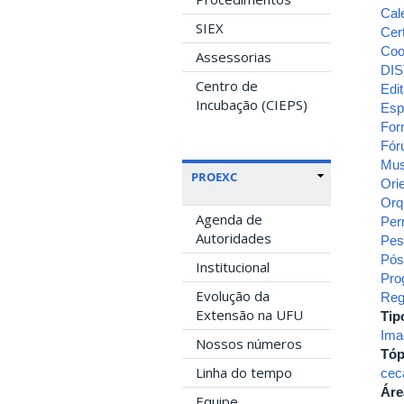
Cal
SIEX
Cert
Coo
Assessorias
DIS
Centro de
Edit
Incubação (CIEPS)
Esp
For
Fór
Mu
PROEXC
Ori
Orq
Agenda de
Per
Autoridades
Pes
Pós
Institucional
Pro
Evolução da
Reg
Extensão na UFU
Tip
Ima
Nossos números
Tóp
Linha do tempo
cec
Áre
Equipe