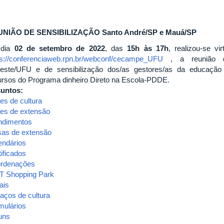
NIÃO DE SENSIBILIZAÇÃO Santo André/SP e Mauá/SP
 dia
02 de setembro de 2022
, das
15h às 17h
, realizou-se v
ps://conferenciaweb.rpn.br/webconf/cecampe_UFU
, a reunião 
este/UFU e de sensibilização dos/as gestores/as da educação 
ursos do Programa dinheiro Direto na Escola-PDDE.
untos:
es de cultura
es de extensão
ndimentos
sas de extensão
endários
ificados
rdenações
T Shopping Park
ais
aços de cultura
mulários
uns