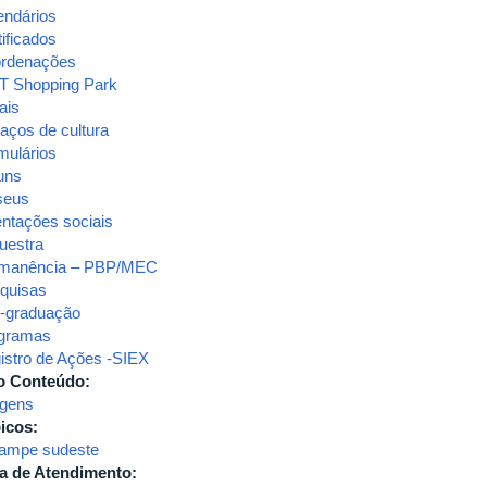
endários
ificados
rdenações
T Shopping Park
ais
aços de cultura
mulários
uns
seus
entações sociais
uestra
manência – PBP/MEC
quisas
-graduação
gramas
istro de Ações -SIEX
o Conteúdo:
gens
icos:
ampe sudeste
a de Atendimento: